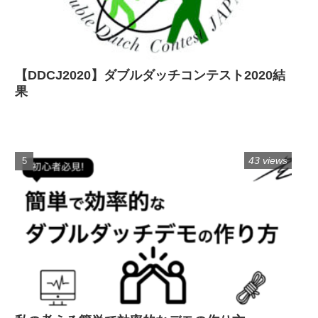
【DDCJ2020】ダブルダッチコンテスト2020結
果
43 views