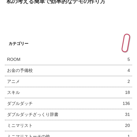
私の考える簡単で効率的なデモの作り方
カテゴリー
ROOM
5
お金の予備校
4
アニメ
2
スキル
18
ダブルダッチ
136
ダブルダッチざっくり辞書
31
ミニマリスト
20
ミニマリストーその他
1