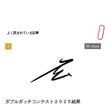
よく読まれている記事
96 views
ダブルダッチコンテスト２０２５結果