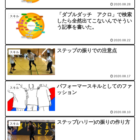
2020.08.28
「ダブルダッチ アクロ」で検索
スキル
したら全然出てこないんでそうい
う記事を書いた。
2020.08.22
ステップの振りでの注意点
スキル
2020.08.17
パフォーマースキルとしてのファ
スキル
ッション
2020.08.10
ステップ(ハリー)の振りの作り方
スキル