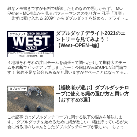
雑なメモ書きですが有料で聴講したものなので悪しからず。 MC-
FAther～MC視点から見るパフォーマンスのあり方～ 孔子「耳順」
＝先ずは受け入れる 2009年からダブルダッチを始める。デライトは
6年目。 大会は、「大会を運営する人、演者、...
ダブルダッチデライト2021のエ
ダブルダッチ
ントリーを見てみよう！
【West~OPEN~編】
４地域それぞれの注目チームを頑張って調べたりして期待大のチー
ムを独断でピックアップしましたー！今回はWestのOPEN部門編で
す！ 勉強不足な部分もあるかと思いますがヤベーことになってるん
でご覧ください！ 目次 BestRookies対象O...
【経験者が選ぶ】ダブルダッチロ
ダブルダッチ
ープに使える縄の選び方と買い方
【おすすめ3選】
この記事ではダブルダッチロープに関する以下の悩みを解決しま
す。 ダブルダッチを始めるために縄が欲しい、縄は持っているが大
会に出る用のちゃんとしたダブルダッチロープが欲しい。 ちょっと
変わったダブルダッチロープで目立ちたいけど公式ロープ以外っ...