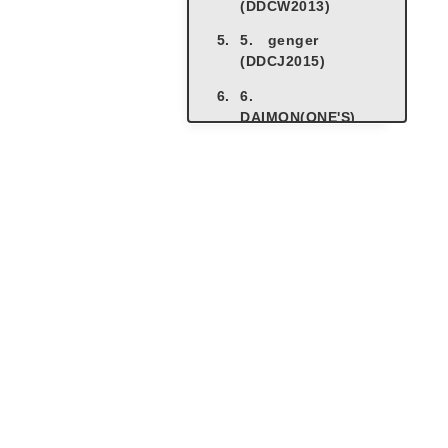
(DDCW2013)
5. genger
(DDCJ2015)
6.
DAIMON(ONE'S)
7. ホットドッグ
JAN (Out Hedge
Vol.1)
番外編
最後に