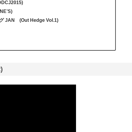
DDCJ2015)
NE’S)
AN (Out Hedge Vol.1)
)