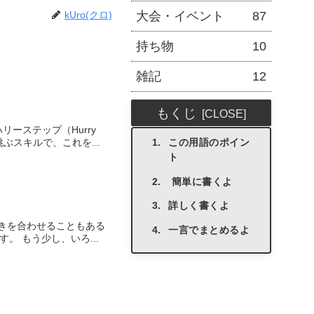
kUro(クロ)
大会・イベント
87
持ち物
10
雑記
12
もくじ
ーステップ（Hurry
ぶスキルで、これを...
この用語のポイン
ト
簡単に書くよ
詳しく書くよ
きを合わせることもある
一言でまとめるよ
。 もう少し、いろ...