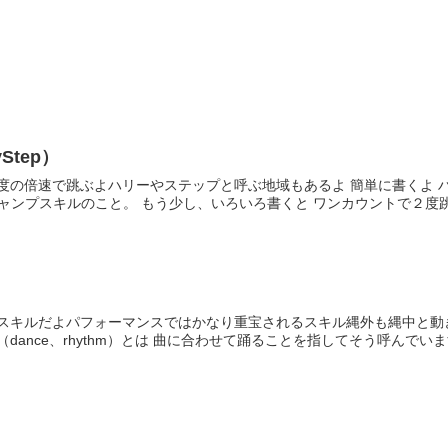
Step）
度の倍速で跳ぶよハリーやステップと呼ぶ地域もあるよ 簡単に書くよ ハリ
ジャンプスキルのこと。 もう少し、いろいろ書くと ワンカウントで２度跳
プスキルだよパフォーマンスではかなり重宝されるスキル縄外も縄中と動
dance、rhythm）とは 曲に合わせて踊ることを指してそう呼んでいます