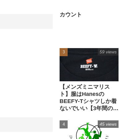
カウント
59 views
【メンズミニマリス
ト】服はHanesの
BEEFY-Tシャツしか着
ないでいい【3年間の実
経験】
45 views