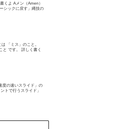
くよ Aメン（Amen）
ベーシックに戻す」縄技の
とは 「ミス」のこと。
と です。 詳しく書く
「速度の速いスライド」の
ウントで行うスライド」