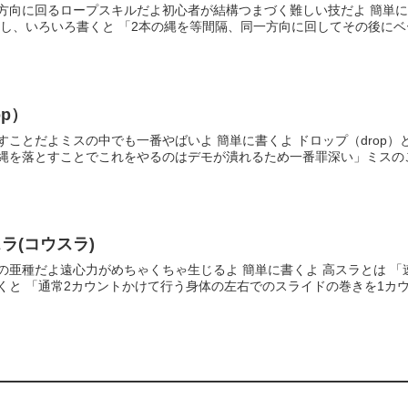
方向に回るロープスキルだよ初心者が結構つまづく難しい技だよ 簡単に書
少し、いろいろ書くと 「2本の縄を等間隔、同一方向に回してその後に
p）
すことだよミスの中でも一番やばいよ 簡単に書くよ ドロップ（drop）
縄を落とすことでこれをやるのはデモが潰れるため一番罪深い」ミスのこ
ラ(コウスラ)
の亜種だよ遠心力がめちゃくちゃ生じるよ 簡単に書くよ 高スラとは 
くと 「通常2カウントかけて行う身体の左右でのスライドの巻きを1カ