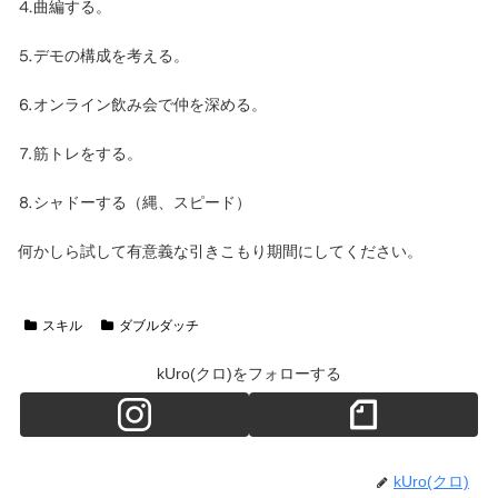
⒋曲編する。
⒌デモの構成を考える。
⒍オンライン飲み会で仲を深める。
⒎筋トレをする。
⒏シャドーする（縄、スピード）
何かしら試して有意義な引きこもり期間にしてください。
スキル
ダブルダッチ
kUro(クロ)をフォローする
kUro(クロ)