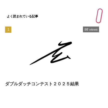
よく読まれている記事
98 views
ダブルダッチコンテスト２０２５結果