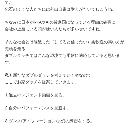
てた
化石のような人たちには外出自粛は耐えがたいでしょうね。
ちなみに日本がRPAやAIの後進国になっている理由は確実に
会社の上層にいる頭が硬い人たちが多いせいですね。
そんな社会とは隔絶した（してると信じたい）柔軟性の高い方が
先頭を走る
ダブルダッチではこんな環境でも柔軟に適応していると思いま
す。
私も新たなダブルダッチを考えていく者なので、
ここでお家ダッチを提案していきます。
⒈過去のレジェンド動画を見る。
⒉自分のパフォーマンスを見直す。
⒊ダンス(アイソレーションなど)の練習をする。