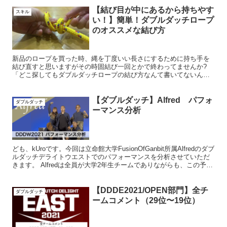
【結び目が中にあるから持ちやす
スキル
い！】簡単！ダブルダッチロープ
のオススメな結び方
新品のロープを買った時、縄を丁度いい長さにするために持ち手を
結び直すと思いますがその時固結び一回とかで終わってませんか?
「どこ探してもダブルダッチロープの結び方なんて書いてないんで
すが！？みんなどーやってあんなに綺麗に結んでるんだ？誰か教...
【ダブルダッチ】Alfred パフォ
ダブルダッチ
ーマンス分析
ども、kUroです。今回は立命館大学FusionOfGanbit所属Alfredのダブ
ルダッチデライトウエストでのパフォーマンスを分析させていただ
きます。 Alfredは全員が大学2年生チームでありながらも、この予選
大会を経て世界大会では一...
【DDDE2021/OPEN部門】全チ
ダブルダッチ
ームコメント（29位〜19位）