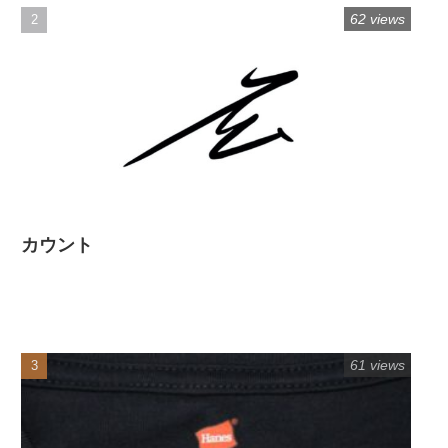
62 views
カウント
61 views