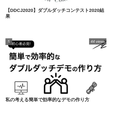
【DDCJ2020】ダブルダッチコンテスト2020結
果
44 views
私の考える簡単で効率的なデモの作り方