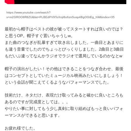
https://www.youtube.com/watch?
v=m2GROO8R8ZU&list=PLBEdPV9ToXnjr8o6znSusp4BgOGtEg_hW&index=35
最初から帽子はベストの彼が被ってスタートすれば良いのでは？
と思うOP。帽子すぐ置いちゃうしw。
また曲のつなぎが乱暴すぎて吹き出しました。一曲目とあまりに
も違う音量でしたのでちょっとびっくりしました。2曲目と3曲目
もだいぶ違ってなんかラジオでラジオで選局しているのかなとw
帽子の演出がしたい！その他はできることをつなぎ合わせ、最後
はコンセプトとしていたミュージカル映画みたいにしましょう！
という会話が聞こえてくるようなパフォーマンスでした。
技術だけ、ネタだけ、表現だけ取ってみると確かに良いところも
あるのですが完成度としては。。。
やりたい事に対してもう少し真剣に取り組めばもっと良いパフォ
ーマンスができると思います。
お疲れ様でした。