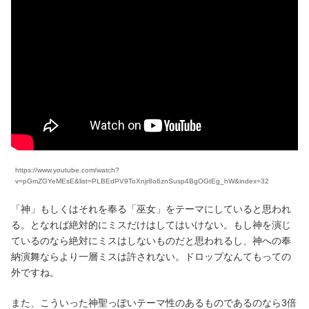
https://www.youtube.com/watch?
v=pGmZGYeMEsE&list=PLBEdPV9ToXnjr8o6znSusp4BgOGtEg_hW&index=32
「神」もしくはそれを奉る「巫女」をテーマにしていると思われ
る。となれば絶対的にミスだけはしてはいけない。もし神を演じ
ているのなら絶対にミスはしないものだと思われるし、神への奉
納演舞ならより一層ミスは許されない。ドロップなんてもっての
外ですね。
また、こういった神聖っぽいテーマ性のあるものであるのなら3倍