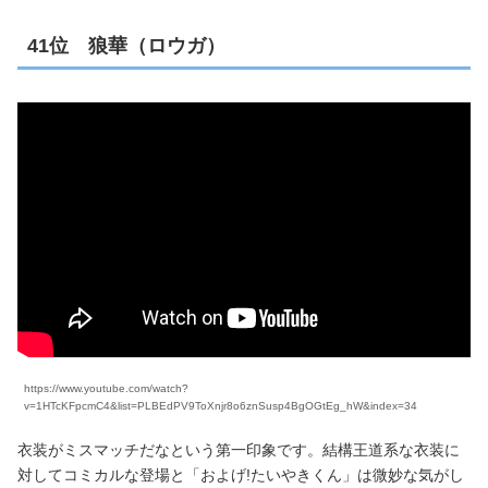
41位 狼華（ロウガ）
https://www.youtube.com/watch?
v=1HTcKFpcmC4&list=PLBEdPV9ToXnjr8o6znSusp4BgOGtEg_hW&index=34
衣装がミスマッチだなという第一印象です。結構王道系な衣装に
対してコミカルな登場と「およげ!たいやきくん」は微妙な気がし