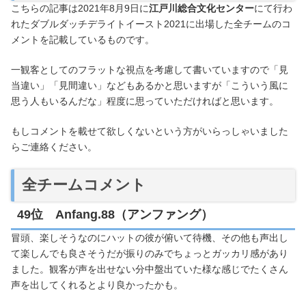
こちらの記事は2021年8月9日に
江戸川総合文化センター
にて行わ
れたダブルダッチデライトイースト2021に出場した全チームのコ
メントを記載しているものです。
一観客としてのフラットな視点を考慮して書いていますので「見
当違い」「見間違い」などもあるかと思いますが「こういう風に
思う人もいるんだな」程度に思っていただければと思います。
もしコメントを載せて欲しくないという方がいらっしゃいました
らご連絡ください。
全チームコメント
49位 Anfang.88（アンファング）
冒頭、楽しそうなのにハットの彼が俯いて待機、その他も声出し
て楽しんでも良さそうだが振りのみでちょっとガッカリ感があり
ました。観客が声を出せない分中盤出ていた様な感じでたくさん
声を出してくれるとより良かったかも。