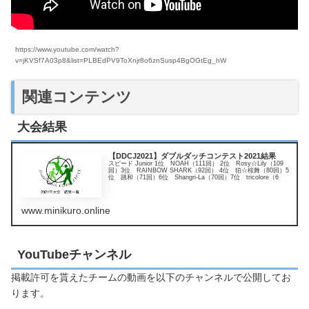
https://www.youtube.com/watch?
v=jKVSf7A03p8&list=PLBEdPV9ToXnjr8o6znSusp4BgOGtEg_hW
関連コンテンツ
大会結果
【DDCJ2021】ダブルダッチコンテスト2021結果
スピード Junior 1位 NOAH（111回） 2位 Rosy☆Lily（109
回）3位 RAINBOW SHARK（92回） 4位 狛☆桜舞（80回）5
位 跳和（71回）6位 Shangri-La（70回）7位 tricolore（6
www.minikuro.online
YouTubeチャンネル
掲載許可を貰えたチームの動画を以下のチャンネルで公開してお
ります。