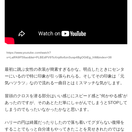
https://www.youtube.com/watch?
v=LalPA9P59ao&list=PLBEdPV9ToXnjr8o6znSusp4BgOGtEg_hW&index=38
最初に跳ぶ女性の衣装が簡素すぎるかな。明点したときにセンタ
ーにいるので特に印象が引っ張られらる。そしてその印象は「元
気ハツラツ」なので流れる一曲目とはミスマッチな気がします。
冒頭のクロスを潜る部分はいい感じにスピード感と”何かやる感”が
あったのですが、そのあとただ単にしゃがんでしまうとSTOPして
しまうのでもったいなかったかなと思います。
ハリーの円は綺麗だったりしたので落ち着いてグダらない復帰を
することでもっと自分達もやってきたことを見せきれたのではな