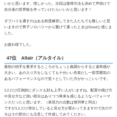
いかと思います。惜しかった。次回は復帰方法も決めて声掛けで
自分達の世界観を作っていけたらいいかと思います！
ダブハリを通すのはある程度練習してきた人たちでも難しいと思
いますので男子ソロハリーから繋げて通ったときはGoodと感じま
した。
お疲れ様でした。
47位 Altair（アルタイル）
最初の拍手を要求するところがちょっと曲調からすると違和感が
大きい。あの入り方をしなくても十分いい衣装だし一部雰囲気の
あるパフォーマンスなので堂々としていた方がかっこいいです。
1人だけ圧倒的にダンスも顔も上手い人がいますね。配置や跳び方
や見せ方など拙い部分はありつつ将来を感じるようなパフォーマ
ンスだったと思います。（表現力の点数は烽羽華と同点）
ですが1人だけ突出していると見せ方が変わってきますので次のデ
モはその部分にも注意して作成してみてください。