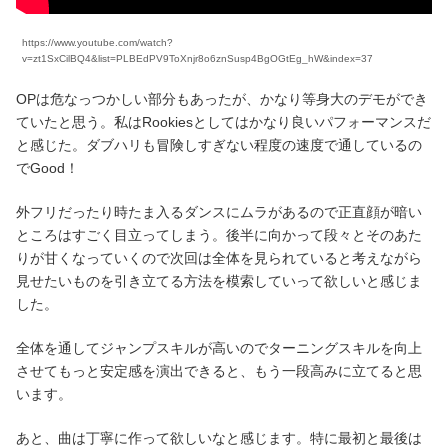
https://www.youtube.com/watch?
v=zt1SxCilBQ4&list=PLBEdPV9ToXnjr8o6znSusp4BgOGtEg_hW&index=37
OPは危なっつかしい部分もあったが、かなり等身大のデモができ
ていたと思う。私はRookiesとしてはかなり良いパフォーマンスだ
と感じた。ダブハリも冒険しすぎない程度の速度で通しているの
でGood！
外フリだったり時たま入るダンスにムラがあるので正直顔が暗い
ところはすごく目立ってしまう。後半に向かって段々とそのあた
りが甘くなっていくので次回は全体を見られていると考えながら
見せたいものを引き立てる方法を模索していって欲しいと感じま
した。
全体を通してジャンプスキルが高いのでターニングスキルを向上
させてもっと安定感を演出できると、もう一段高みに立てると思
います。
あと、曲は丁寧に作って欲しいなと感じます。特に最初と最後は