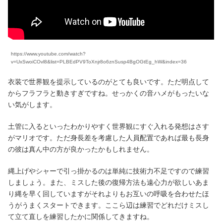
https://www.youtube.com/watch?
v=UxSwoiCOvl8&list=PLBEdPV9ToXnjr8o6znSusp4BgOGtEg_hW&index=36
衣装で世界観を提示しているのがとても良いです。ただ明点して
からフラフラと動きすぎですね。せっかくの音ハメがもったいな
い気がします。
土管に入るといったわかりやすく世界観にすぐ入れる発想はさす
がマリオです。ただ身長差を考慮した人員配置であれば最も長身
の彼は真ん中の方が良かったかもしれません。
縄上げやシャーで引っ掛かるのは単純に技術力不足ですので練習
しましょう。また、ミスした後の復帰方法も遠心力が欲しいあま
り縄を早く回していますがそれよりもお互いの呼吸を合わせたほ
うがうまくスタートできます。ここら辺は練習でどれだけミスし
て立て直しを練習したかに関係してきますね。