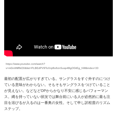
https://www.youtube.com/watch?
v=mGnIiNlRkO0&list=PLBEdPV9ToXnjr8o6znSusp4BgOGtEg_hW&index=33
最初の配置が広がりすぎている。サングラスをすぐ外すのにつけ
ている意味がわからない。そもそもサングラスをつけていること
が見えない。などなどOPからかなり不安に感じるパフォーマン
ス。縄を持っていない状況では舞台前にいる人が必然的に最も注
目を浴びるが入るのは一番奥の女性。そして申し訳程度のリズム
ステップ。