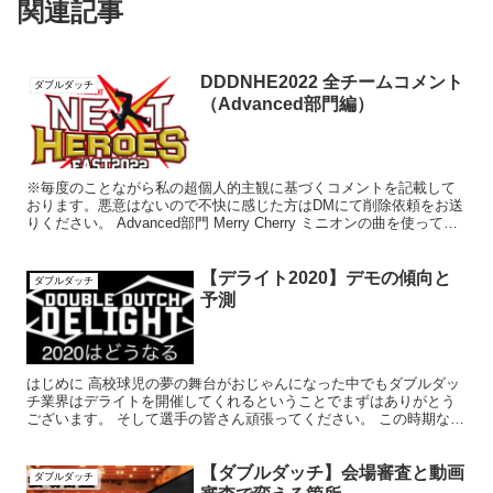
関連記事
DDDNHE2022 全チームコメント
ダブルダッチ
（Advanced部門編）
※毎度のことながら私の超個人的主観に基づくコメントを記載して
おります。悪意はないので不快に感じた方はDMにて削除依頼をお送
りください。 Advanced部門 Merry Cherry ミニオンの曲を使ってそ
れに衣装を合わせているのでポップな...
【デライト2020】デモの傾向と
ダブルダッチ
予測
はじめに 高校球児の夢の舞台がおじゃんになった中でもダブルダッ
チ業界はデライトを開催してくれるということでまずはありがとう
ございます。 そして選手の皆さん頑張ってください。 この時期なら
この記事見てデモを変えたりするようなこともないだろう（...
【ダブルダッチ】会場審査と動画
ダブルダッチ