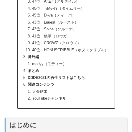
47位 Altair（アルタイル）
45位 TiMeRY（タイムリー）
45位 Di-va（ディーバ）
43位 Luuest（ルースト）
43位 Solna（ソルーナ）
41位 狼華（ロウガ）
41位 CROWZ（クロウズ）
40位 HONUSCRIBBLE（ホヌスクリブル）
番外編
modyy（モディー）
まとめ
DDDE2021の再生リストはこちら
関連コンテンツ
大会結果
YouTubeチャンネル
はじめに