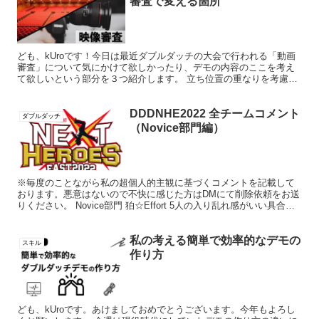
審査で変える箇所
ども、kUroです！今日は最近ダブルダッチの大会で行われる「動画
審査」について気にかけて欲しかったり、デモの内容のここを考え
て欲しいという部分を３つ紹介します。 立ち位置の重なりを考慮す
る（移動時） しないとは思いますが、後ろで難しい技をや...
DDDNHE2022 全チームコメント
ダブルダッチ
（Novice部門編）
※毎度のことながら私の超個人的主観に基づくコメントを記載して
おります。悪意はないので不快に感じた方はDMにて削除依頼をお送
りください。 Novice部門 狛☆Effort 5人の入り乱れ感がいい具合に
立体感も醸し出している。立て直しまで含め...
私の考える簡単で効率的なデモの
スキル
作り方
ども、kUroです。あけましておめでとうございます。今年もよろし