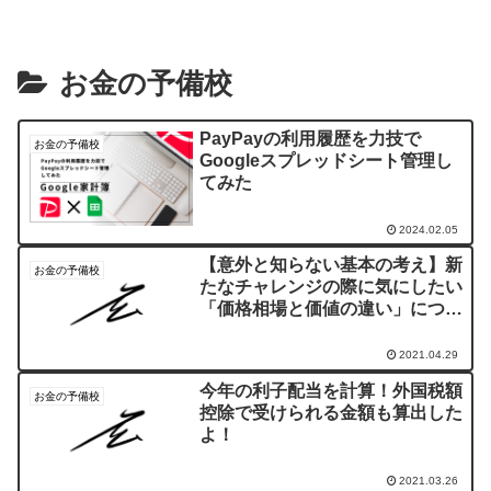
お金の予備校
PayPayの利用履歴を力技で
お金の予備校
Googleスプレッドシート管理し
てみた
2024.02.05
【意外と知らない基本の考え】新
お金の予備校
たなチャレンジの際に気にしたい
「価格相場と価値の違い」につい
て【新生活】
2021.04.29
今年の利子配当を計算！外国税額
お金の予備校
控除で受けられる金額も算出した
よ！
2021.03.26