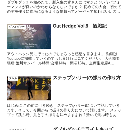
ダブルダッチを始めたて、新入生の皆さんにはマジどういうパフォ
ーマンスが良いのかわからなくないですか？ 初めての大会、初めて
のデモ作りに参考になるような情報ってどーやって知ればいいのか
って分からないですよね。 ＜悩みを解決する目次＞ パフォー...
Out Hedge Vol.8 観戦記
ダブルダッチ
アウトヘッジ見に行ったのでちょろっと感想を書きます。 動画は
Youtubeに掲載していくのでもし良ければ見てください。 大会概要
場所:荒川サンパール時間:会場14時、開演15時。全席指定席A
席:3,500円（会場前方列）B席:3,000円...
ステップ(ハリー)の振りの作り方
スキル
はじめに この前に引き続き、ステップ(ハリー)について話していき
ます。そして、今回からは振りの作り方について話します。 ステッ
プって跳ぶ時、足と手の振りを決めますよね？勢いで跳ぶ時もあり
ますが、、、そんな中「どのようにして振りって作れば良い...
ダブルダッチデライトキッズ