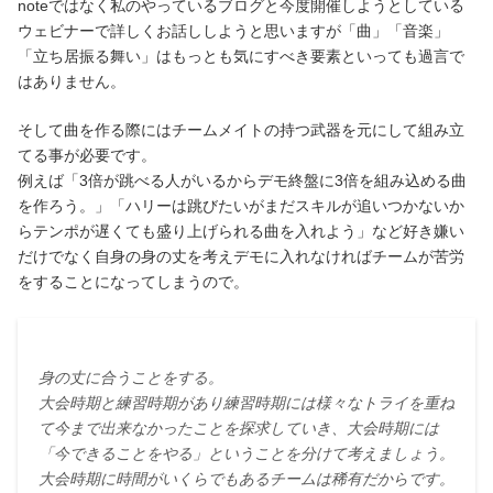
noteではなく私のやっているブログと今度開催しようとしている
ウェビナーで詳しくお話ししようと思いますが「曲」「音楽」
「立ち居振る舞い」はもっとも気にすべき要素といっても過言で
はありません。
そして曲を作る際にはチームメイトの持つ武器を元にして組み立
てる事が必要です。
例えば「3倍が跳べる人がいるからデモ終盤に3倍を組み込める曲
を作ろう。」「ハリーは跳びたいがまだスキルが追いつかないか
らテンポが遅くても盛り上げられる曲を入れよう」など好き嫌い
だけでなく自身の身の丈を考えデモに入れなければチームが苦労
をすることになってしまうので。
身の丈に合うことをする。
大会時期と練習時期があり練習時期には様々なトライを重ね
て今まで出来なかったことを探求していき、大会時期には
「今できることをやる」ということを分けて考えましょう。
大会時期に時間がいくらでもあるチームは稀有だからです。