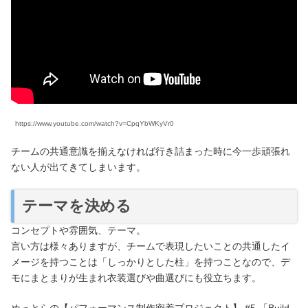
https://www.youtube.com/watch?v=CpqYbWKyVr0
チームの共通意識を揃えなければ行き詰まった時に今一歩頑張れ
ない人が出てきてしまいます。
テーマを決める
コンセプトや雰囲気、テーマ。
言い方は様々ありますが、チームで表現したいことの共通したイ
メージを持つことは「しっかりとした柱」を持つことなので、デ
モにまとまりが生まれ衣装選びや曲選びにも役立ちます。
めっとらの【パフォーマンス制作密着プロジェクト】 #5 「Build