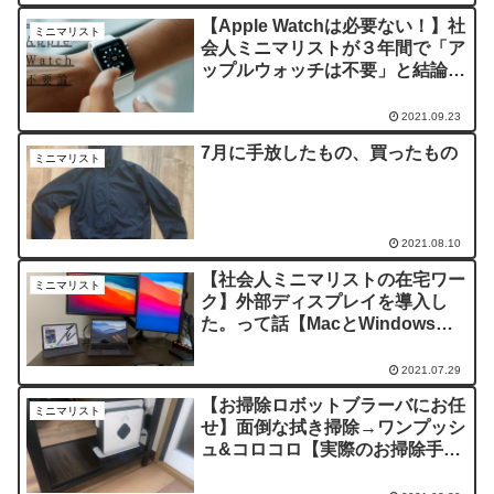
【Apple Watchは必要ない！】社
ミニマリスト
会人ミニマリストが３年間で「ア
ップルウォッチは不要」と結論つ
けた理由【使えるのは５つの機能
だけ】
2021.09.23
7月に手放したもの、買ったもの
ミニマリスト
2021.08.10
【社会人ミニマリストの在宅ワー
ミニマリスト
ク】外部ディスプレイを導入し
た。って話【MacとWindowsの
互換マルチHDMI変換】
2021.07.29
【お掃除ロボットブラーバにお任
ミニマリスト
せ】面倒な拭き掃除→ワンプッシ
ュ&コロコロ【実際のお掃除手順
を紹介】