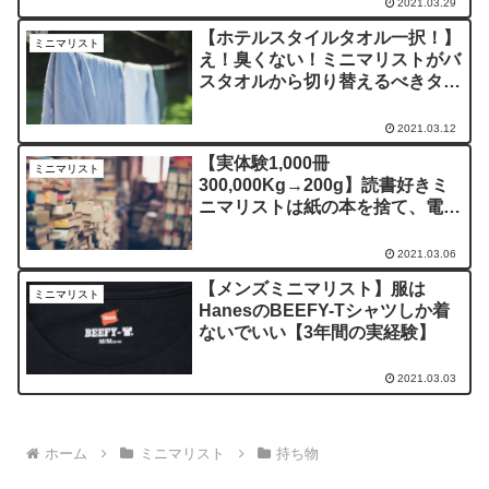
2021.03.29
【ホテルスタイルタオル一択！】
ミニマリスト
え！臭くない！ミニマリストがバ
スタオルから切り替えるべきタオ
ル【実際に使っている枚数は○
枚】
2021.03.12
【実体験1,000冊
ミニマリスト
300,000Kg→200g】読書好きミ
ニマリストは紙の本を捨て、電子
書籍を買うべきなんだ！
2021.03.06
【メンズミニマリスト】服は
ミニマリスト
HanesのBEEFY-Tシャツしか着
ないでいい【3年間の実経験】
2021.03.03
ホーム
ミニマリスト
持ち物