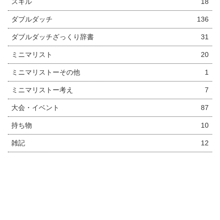
スキル
18
ダブルダッチ
136
ダブルダッチざっくり辞書
31
ミニマリスト
20
ミニマリストーその他
1
ミニマリストー考え
7
大会・イベント
87
持ち物
10
雑記
12