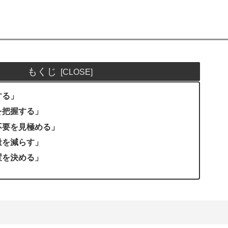
もくじ
する」
を把握する」
要不要を見極める」
量を減らす」
置を決める」