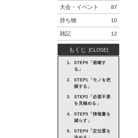
大会・イベント
87
持ち物
10
雑記
12
もくじ
STEP0「俯瞰す
る」
STEP1「モノを把
握する」
STEP2「必要不要
を見極める」
STEP3「情報量を
減らす」
STEP4「定位置を
決める」