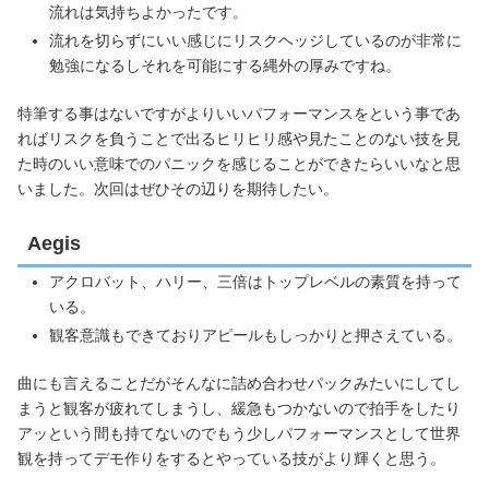
流れは気持ちよかったです。
流れを切らずにいい感じにリスクヘッジしているのが非常に
勉強になるしそれを可能にする縄外の厚みですね。
特筆する事はないですがよりいいパフォーマンスをという事であ
ればリスクを負うことで出るヒリヒリ感や見たことのない技を見
た時のいい意味でのパニックを感じることができたらいいなと思
いました。次回はぜひその辺りを期待したい。
Aegis
アクロバット、ハリー、三倍はトップレベルの素質を持って
いる。
観客意識もできておりアピールもしっかりと押さえている。
曲にも言えることだがそんなに詰め合わせパックみたいにしてし
まうと観客が疲れてしまうし、緩急もつかないので拍手をしたり
アッという間も持てないのでもう少しパフォーマンスとして世界
観を持ってデモ作りをするとやっている技がより輝くと思う。