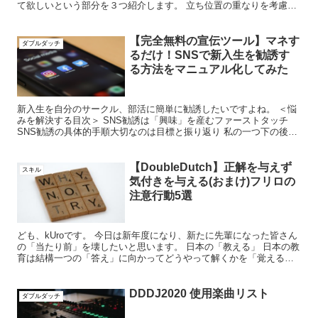
て欲しいという部分を３つ紹介します。 立ち位置の重なりを考慮す
る（移動時） しないとは思いますが、後ろで難しい技をや...
【完全無料の宣伝ツール】マネす
ダブルダッチ
るだけ！SNSで新入生を勧誘す
る方法をマニュアル化してみた
新入生を自分のサークル、部活に簡単に勧誘したいですよね。 ＜悩
みを解決する目次＞ SNS勧誘は「興味」を産むファーストタッチ
SNS勧誘の具体的手順大切なのは目標と振り返り 私の一つ下の後輩
は20人入りました。そんなに多くないと思うかもしれま...
【DoubleDutch】正解を与えず
スキル
気付きを与える(おまけ)フリロの
注意行動5選
ども、kUroです。 今日は新年度になり、新たに先輩になった皆さん
の「当たり前」を壊したいと思います。 日本の「教える」 日本の教
育は結構一つの「答え」に向かってどうやって解くかを「覚える」
教育方法が主流です。この教え方にはメリットとデメリ...
DDDJ2020 使用楽曲リスト
ダブルダッチ