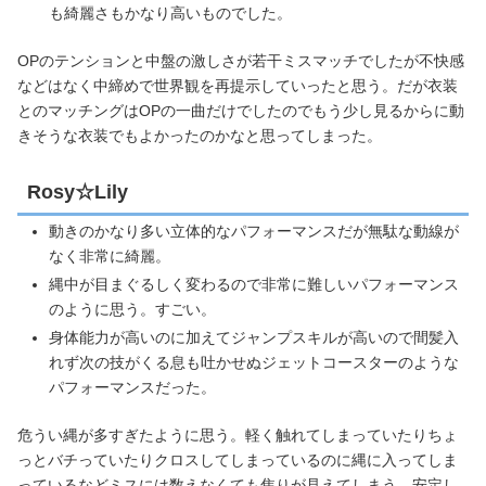
も綺麗さもかなり高いものでした。
OPのテンションと中盤の激しさが若干ミスマッチでしたが不快感
などはなく中締めで世界観を再提示していったと思う。だが衣装
とのマッチングはOPの一曲だけでしたのでもう少し見るからに動
きそうな衣装でもよかったのかなと思ってしまった。
Rosy☆Lily
動きのかなり多い立体的なパフォーマンスだが無駄な動線が
なく非常に綺麗。
縄中が目まぐるしく変わるので非常に難しいパフォーマンス
のように思う。すごい。
身体能力が高いのに加えてジャンプスキルが高いので間髪入
れず次の技がくる息も吐かせぬジェットコースターのような
パフォーマンスだった。
危うい縄が多すぎたように思う。軽く触れてしまっていたりちょ
っとバチっていたりクロスしてしまっているのに縄に入ってしま
っているなどミスには数えなくても焦りが見えてしまう、安定し