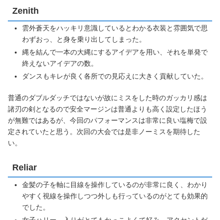
Zenith
雲外蒼天をハッキリ意識しているとわかる衣装と雰囲気で思
わずおっ、と身を乗り出してしまった。
縄を結んで一本の大縄にするアイデアを用い、それを単発で
終えないアイデアの数。
ダンスもキレが良く各所での見応えに大きく貢献していた。
普通のダブルダッチではないが故にミスをした時のガッカリ感は
諸刃の剣となるので安全マージンは普通よりも高く設定したほう
が無難ではあるが、今回のパフォーマンスは非常に良い塩梅で設
定されていたと思う。次回の大会では是非ノーミスを期待した
い。
Reliar
金髪の子を軸に目線を操作しているのが非常に良く、わかり
やすく視線を操作しつつ外しも行っているのがとても効果的
でした。
女子ハリー、入りがとてもかっこよくて好み。アクセントだ