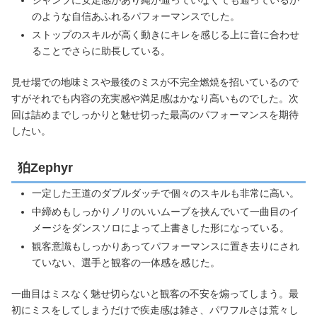
ジャンプに安定感があり縄が通っていなくても通っているか
のような自信あふれるパフォーマンスでした。
ストップのスキルが高く動きにキレを感じる上に音に合わせ
ることでさらに助長している。
見せ場での地味ミスや最後のミスが不完全燃焼を招いているので
すがそれでも内容の充実感や満足感はかなり高いものでした。次
回は詰めまでしっかりと魅せ切った最高のパフォーマンスを期待
したい。
狛Zephyr
一定した王道のダブルダッチで個々のスキルも非常に高い。
中締めもしっかりノリのいいムーブを挟んでいて一曲目のイ
メージをダンスソロによって上書きした形になっている。
観客意識もしっかりあってパフォーマンスに置き去りにされ
ていない、選手と観客の一体感を感じた。
一曲目はミスなく魅せ切らないと観客の不安を煽ってしまう。最
初にミスをしてしまうだけで疾走感は雑さ、パワフルさは荒々し