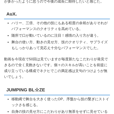
が多かったように思うので今後の成長に期待したいと感じた。
AuX.
ハリー、三倍、その他の技にもある程度の余裕がありそれが
パフォーマンスのクオリティを高めている。
随所で口が動いているのに注目！感情の入り方が違う。
舞台の使い方、動きの見せ方、技のクオリティ、サプライズ
もしっかりあって見応え十分なパフォーマンスでした。
動画を今現在で50回は見ていますが毎度新たなこだわりが発見で
きるので全く見飽きないです。個々のスキルが高いことを前提に
成り立っている構成でネクヒでこの満足感は文句のつけようが無
いでしょう。
JUMPING BL☆ZE
移動縄で舞台を大きく使ったOP。序盤から技の繋ぎにストイ
ックさを感じる。
自身の技の見せ方にこだわりがあり無茶をせずに見せている