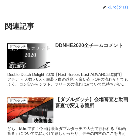
kUro(クロ)
関連記事
DDNHE2020全チームコメント
ダブルダッチ
Double Dutch Delight 2020【Next Heroes East ADVANCED部門】
アテナ ＜人数＞6人＜服装＞白の迷彩 ＜良い点＞OPの流れがとても
よく、ロン宙からシフト、フリーズの流れはみていて気持ちがい
い。安...
【ダブルダッチ】会場審査と動画
ダブルダッチ
審査で変える箇所
ども、kUroです！今日は最近ダブルダッチの大会で行われる「動画
審査」について気にかけて欲しかったり、デモの内容のここを考え