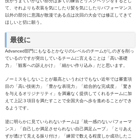
技がうまくいかない部分は多くの練習とリスクヘッジをするとし
て、それよりも衣装を気にしたり髪を気にしたりパフォーマンス
以外の部分に意識が散漫である点は次回の大会では修正してきて
ほしいと切に願う。
最後に
Advanced部門にもなるとかなりのレベルのチームがしのぎを削っ
ているのですが突出しているチームに言えることは「高い基礎
力」「観客への訴えかけ」「細かい作り込み」だと思います。
ノーミスをしないことが最高というわけでもない近年では審査項
目の「高い技術力」「豊かな表現力」「総合的な完成度」「驚き
を与えるオリジナリティ」を満遍なく提供してくれるチームに加
えて上記３項目を満たすことで全国大会へ歩を進めることができ
るようです。
逆に明らかに見ていられないチームは「統一感のないパフォーマ
ンス」「自己しか満足させられない自己満足ムーブ」「とりあえ
ずが透けて見える振り付け」「練習で数える程度しか成功したこ