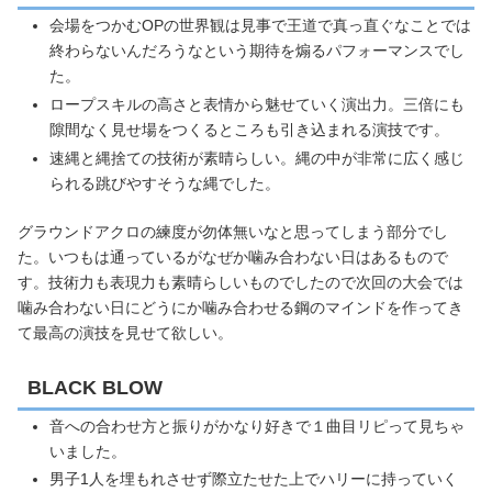
会場をつかむOPの世界観は見事で王道で真っ直ぐなことでは
終わらないんだろうなという期待を煽るパフォーマンスでし
た。
ロープスキルの高さと表情から魅せていく演出力。三倍にも
隙間なく見せ場をつくるところも引き込まれる演技です。
速縄と縄捨ての技術が素晴らしい。縄の中が非常に広く感じ
られる跳びやすそうな縄でした。
グラウンドアクロの練度が勿体無いなと思ってしまう部分でし
た。いつもは通っているがなぜか噛み合わない日はあるもので
す。技術力も表現力も素晴らしいものでしたので次回の大会では
噛み合わない日にどうにか噛み合わせる鋼のマインドを作ってき
て最高の演技を見せて欲しい。
BLACK BLOW
音への合わせ方と振りがかなり好きで１曲目リピって見ちゃ
いました。
男子1人を埋もれさせず際立たせた上でハリーに持っていく