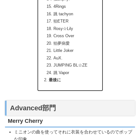
4Rings
跳 tachyon
狛ETER
Rosy☆Lily
Cross Over
狛夢病愛
Little Joker
AuX.
JUMPING BL☆ZE
跳 Vapor
最後に
Advanced部門
Merry Cherry
ミニオンの曲を使ってそれに衣装を合わせているのでポップ
な印象。