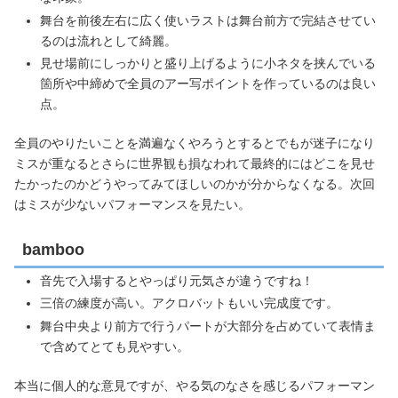
舞台を前後左右に広く使いラストは舞台前方で完結させてい
るのは流れとして綺麗。
見せ場前にしっかりと盛り上げるように小ネタを挟んでいる
箇所や中締めで全員のアー写ポイントを作っているのは良い
点。
全員のやりたいことを満遍なくやろうとするとでもが迷子になり
ミスが重なるとさらに世界観も損なわれて最終的にはどこを見せ
たかったのかどうやってみてほしいのかが分からなくなる。次回
はミスが少ないパフォーマンスを見たい。
bamboo
音先で入場するとやっぱり元気さが違うですね！
三倍の練度が高い。アクロバットもいい完成度です。
舞台中央より前方で行うパートが大部分を占めていて表情ま
で含めてとても見やすい。
本当に個人的な意見ですが、やる気のなさを感じるパフォーマン