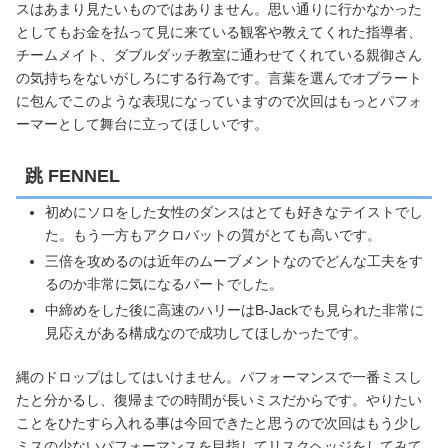
スはあまり見たいものではありません。思い通りに行かなかった
としてもお金を払って見に来ている観客や教えてくれた指導者、
チームメイト、ダブルダッチ教室に通わせてくれている親御さん
の気持ちをないがしろにする行為です。言葉を選んでオブラート
に包んでこのような表現になっていますので次回はもっとパフォ
ーマーとして舞台に立ってほしいです。
跳 FENNEL
初めにソロをした女性のダンスはとても好きなテイストでし
た。もう一方もアクロバットの質がとても高いです。
三倍を攻めるのは近年のムーブメントなのでどんな工夫をす
るのか非常に気になるパートでした。
中締めをした後に高速のハリーはB-Jackでも見られた非常に
見応えがある構成なので成功してほしかったです。
縄のドロップはしてはいけません。パフォーマンスで一番ミスし
たと分かるし、復帰までの時間が長いミスだからです。やりたい
ことをひたすら入れる事は今回できたと思うので次回はもう少し
ミスの少ないパフォーマンスを目指してリスクヘッジをしてみて