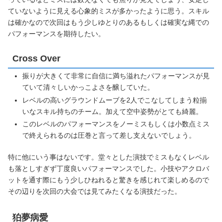
ていないように見える心象的ミスが多かったように思う。スキル
は確かなので次回はもう少しゆとりのあるもしくは確実な縄での
パフォーマンスを期待したい。
Cross Over
振りが大きくて非常に自信に満ち溢れたパフォーマンスが見
ていて清々しいかっこよさを醸していた。
レベルの高いグラウンドムーブを2人でこなしてしまう粒揃
いなスキル持ちのチーム。加えて空中姿勢がとても綺麗。
このレベルのパフォーマンスをノーミスもしくは小数点ミス
で終えられるのは圧巻と言って差し支えないでしょう。
特に他にいう事はないです。堂々とした演技でミスもなくレベル
も落としすぎず丁度良いパフォーマンスでした。小技やアクロバ
ットを通す際にもう少しひねれると驚きを感じれて楽しめるので
その辺りを次回の大会では見てみたくなる演技だった。
狛夢病愛