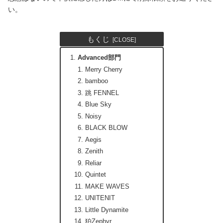
い。
もくじ
Advanced部門
Merry Cherry
bamboo
跳 FENNEL
Blue Sky
Noisy
BLACK BLOW
Aegis
Zenith
Reliar
Quintet
MAKE WAVES
UNITENIT
Little Dynamite
狛Zephyr