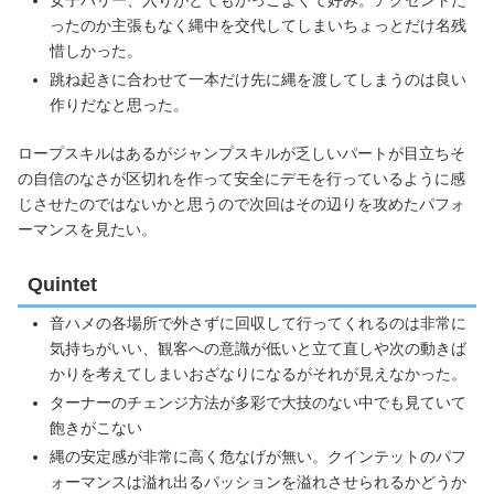
ったのか主張もなく縄中を交代してしまいちょっとだけ名残
惜しかった。
跳ね起きに合わせて一本だけ先に縄を渡してしまうのは良い
作りだなと思った。
ロープスキルはあるがジャンプスキルが乏しいパートが目立ちそ
の自信のなさが区切れを作って安全にデモを行っているように感
じさせたのではないかと思うので次回はその辺りを攻めたパフォ
ーマンスを見たい。
Quintet
音ハメの各場所で外さずに回収して行ってくれるのは非常に
気持ちがいい、観客への意識が低いと立て直しや次の動きば
かりを考えてしまいおざなりになるがそれが見えなかった。
ターナーのチェンジ方法が多彩で大技のない中でも見ていて
飽きがこない
縄の安定感が非常に高く危なげが無い。クインテットのパフ
ォーマンスは溢れ出るパッションを溢れさせられるかどうか