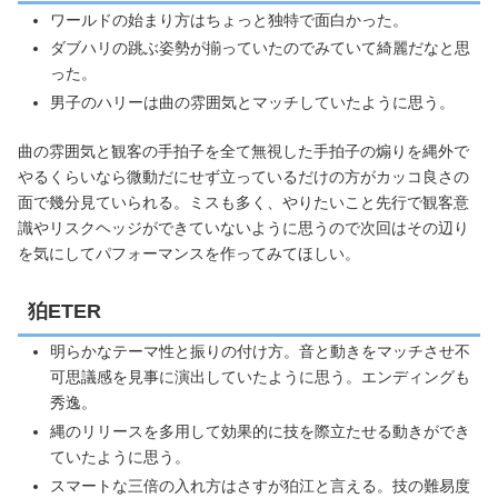
ワールドの始まり方はちょっと独特で面白かった。
ダブハリの跳ぶ姿勢が揃っていたのでみていて綺麗だなと思
った。
男子のハリーは曲の雰囲気とマッチしていたように思う。
曲の雰囲気と観客の手拍子を全て無視した手拍子の煽りを縄外で
やるくらいなら微動だにせず立っているだけの方がカッコ良さの
面で幾分見ていられる。ミスも多く、やりたいこと先行で観客意
識やリスクヘッジができていないように思うので次回はその辺り
を気にしてパフォーマンスを作ってみてほしい。
狛ETER
明らかなテーマ性と振りの付け方。音と動きをマッチさせ不
可思議感を見事に演出していたように思う。エンディングも
秀逸。
縄のリリースを多用して効果的に技を際立たせる動きができ
ていたように思う。
スマートな三倍の入れ方はさすが狛江と言える。技の難易度