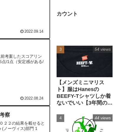
カウント
2022.09.14
54 views
以前考案したスコアリン
点/1点（安定感がある/
【メンズミニマリス
ト】服はHanesの
BEEFY-Tシャツしか着
2022.08.24
ないでいい【3年間の実
経験】
点数考察
44 views
０２２の結果を載せると
(ノーヴィス)部門 1