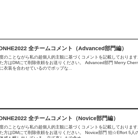
DNHE2022 全チームコメント（Advanced部門編）
度のことながら私の超個人的主観に基づくコメントを記載しております
た方はDMにて削除依頼をお送りください。 Advanced部門 Merry Che
に衣装を合わせているのでポップな...
DNHE2022 全チームコメント（Novice部門編）
度のことながら私の超個人的主観に基づくコメントを記載しております
た方はDMにて削除依頼をお送りください。 Novice部門 狛☆Effort 