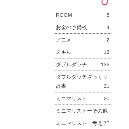
ROOM
5
お金の予備校
4
アニメ
2
スキル
18
ダブルダッチ
136
ダブルダッチざっくり
辞書
31
ミニマリスト
20
ミニマリストーその他
1
ミニマリストー考え
7