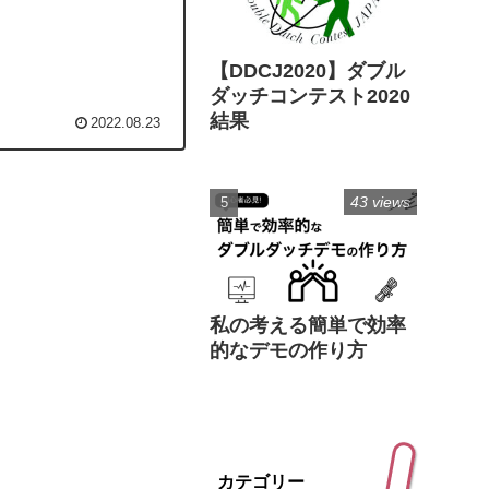
【DDCJ2020】ダブル
ダッチコンテスト2020
結果
2022.08.23
43 views
私の考える簡単で効率
的なデモの作り方
カテゴリー