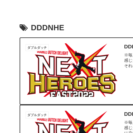
DDDNHE
DD
ダブルダッチ
※毎
感じ
それ
DD
ダブルダッチ
※毎
感じ