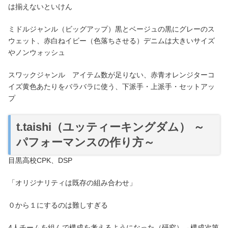
は揃えないといけん
ミドルジャンル（ビッグアップ）黒とベージュの黒にグレーのス
ウェット、赤白ねイビー（色落ちさせる）デニムは大きいサイズ
やノンウォッシュ
スワックジャンル アイテム数が足りない、赤青オレンジターコ
イズ黄色あたりをバラバラに使う、下派手・上派手・セットアッ
プ
t.taishi（ユッティーキングダム） ～
パフォーマンスの作り方～
目黒高校CPK、DSP
「オリジナリティは既存の組み合わせ」
０から１にするのは難しすぎる
4人チームを組んで構成を考えるようになった（研究）→構成次第