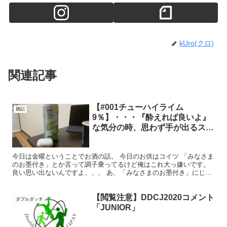
kUro(クロ)
関連記事
【#001チューハイライム
雑記
9％】・・・『酔えれば良いよ』
な気分の時、思わず手が出るスト
ロング
今日は金曜ということでお酒の話。 今日のお供はコイツ 「みなさま
のお墨付き」とか言って調子乗ってるけど俺はこれ大っ嫌いです。
良い思い出ないんですよ、、、 あ、「みなさまのお墨付き」にじゃ
なくて「缶チューハイに」ですよ？大学生の時からずっと...
【閲覧注意】DDCJ2020コメント
ダブルダッチ
「JUNIOR」