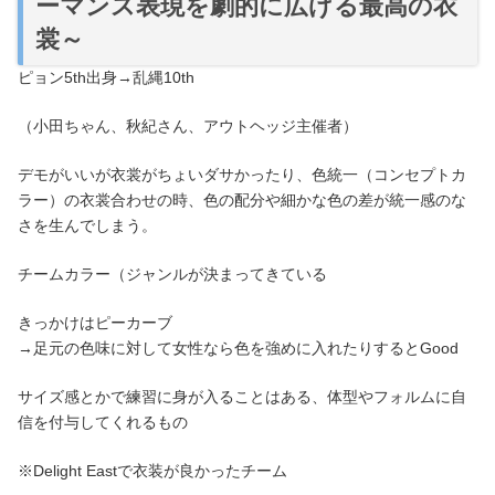
ーマンス表現を劇的に広げる最高の衣
裳～
ピョン5th出身→乱縄10th
（小田ちゃん、秋紀さん、アウトヘッジ主催者）
デモがいいが衣裳がちょいダサかったり、色統一（コンセプトカ
ラー）の衣裳合わせの時、色の配分や細かな色の差が統一感のな
さを生んでしまう。
チームカラー（ジャンルが決まってきている
きっかけはピーカーブ
→足元の色味に対して女性なら色を強めに入れたりするとGood
サイズ感とかで練習に身が入ることはある、体型やフォルムに自
信を付与してくれるもの
※Delight Eastで衣装が良かったチーム