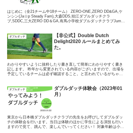
はじめに（全21チーム中18チーム） ZERO-ONE,ZERO DD&GA,ケ
ンシン(Ja☆p Steady Fam),大森DDS,狛江ダブルダッチクラ
ブ,SDDC,三大ZERO DD＆GA,有馬小学校ダブルダッチクラブJump
Jump...
【非公式】Double Dutch
ダブルダッチ
Delight2020 ルールまとめてみ
た。
わかりやすいように抜粋したり書き直して簡単にわかりやすく書き
記します。 昨年から変更されている内容がございますので、出場を
予定しているチームは必ず確認すること。と言われているがちゃん
と確認している大学生いるんでしょうか？ 本大会の位置づけ ...
ダブルダッチ体験会（2023年01
ダブルダッチ
月）
東京から日本橋ダブルダッチクラブの先生をお呼びしてダブルダッ
チの体験会を行います。当日は体験のほかに学生による演技も行い
ますので見て、跳んで、楽しんでいってください！ 対象年齢は小学
生以下を想定していますがもちろん誰でも参加可能です！ 日時...