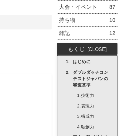
大会・イベント
87
持ち物
10
雑記
12
もくじ
はじめに
ダブルダッチコン
テストジャパンの
審査基準
1.技術力
2.表現力
3.構成力
4.独創力