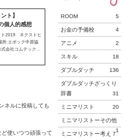
メント】
ROOM
5
19の個人的感想
お金の予備校
4
ト2019 ネクストヒ
場所:エポック中原協
アニメ
2
器株式会社コムテック株
スキル
18
.S 過去最多75チーム
t を差し置いて1番の出場
ダブルダッチ
136
大前提に私の
ダブルダッチざっくり
辞書
31
ャンネルに投稿しても
ミニマリスト
20
ミニマリストーその他
1
など使いつつ頑張って
ミニマリストー考え
7