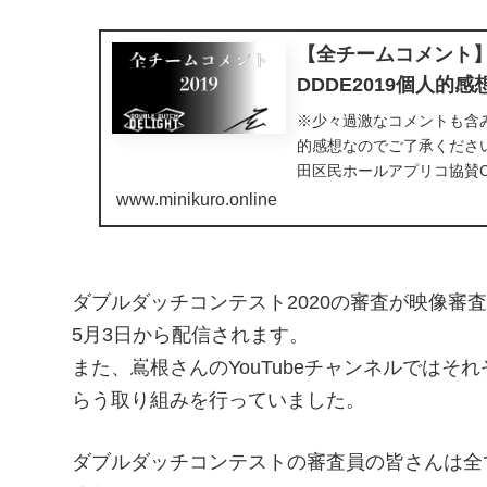
【全チームコメント
DDDE2019個人的感
※少々過激なコメントも含
的感想なのでご了承ください
田区民ホールアプリコ協賛C
器株式会社、コムテック株
www.minikuro.online
会社H.I.S ①通し番号②構
音先③衣装の色、デザイン
徴、アクロ、
ダブルダッチコンテスト2020の審査が映像審
5月3日から配信されます。
また、嶌根さんのYouTubeチャンネルでは
らう取り組みを行っていました。
ダブルダッチコンテストの審査員の皆さんは全