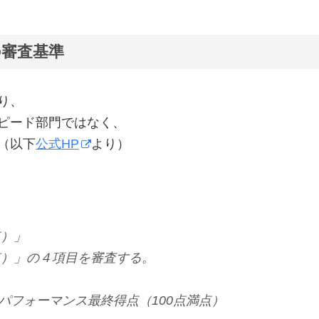
審査基準
り、
ピード部門ではなく、
（以下
公式HP
より）
点）」
点）」の４項目を審査する。
パフォーマンス最終得点（100点満点）