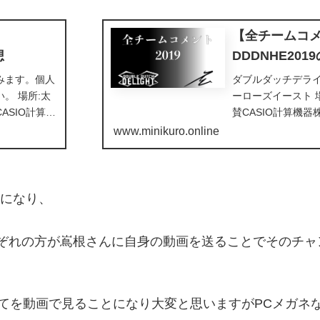
】
【全チームコ
想
DDDNHE20
みます。個人
ダブルダッチデライ
。 場所:太
ーローズイースト 
ASIO計算機
賛CASIO計算機
式会社、株式
式会社株式会社H.I
www.minikuro.online
成人数、板付
出場。East wes
、雰囲気④特
数。 このノートは
査になり、
それぞれの方が嶌根さんに自身の動画を送ることでそのチ
てを動画で見ることになり大変と思いますがPCメガネ