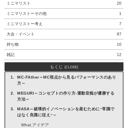
ミニマリスト
20
ミニマリストーその他
1
ミニマリストー考え
7
大会・イベント
87
持ち物
10
雑記
12
もくじ
MC-FAther～MC視点から見るパフォーマンスのあり
方～
MEGURI～コンセプトの作り方-運動音痴が優勝する
方法～
MASA～破壊的イノベーションを産むためにｰ常識で
はなく良識に従えｰ～
What,アイデア