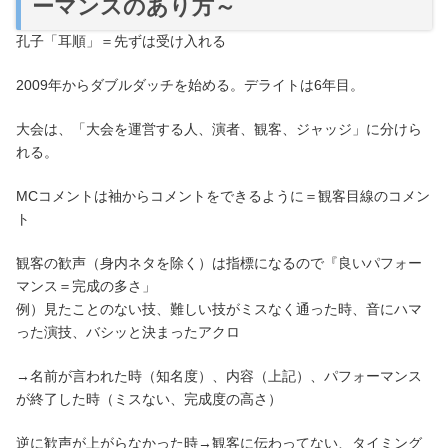
ーマンスのあり方～
孔子「耳順」＝先ずは受け入れる
2009年からダブルダッチを始める。デライトは6年目。
大会は、「大会を運営する人、演者、観客、ジャッジ」に分けら
れる。
MCコメントは袖からコメントをできるように＝観客目線のコメン
ト
観客の歓声（身内ネタを除く）は指標になるので『良いパフォー
マンス＝完成の多さ」
例）見たことのない技、難しい技がミスなく通った時、音にハマ
った演技、バシッと決まったアクロ
→名前が言われた時（知名度）、内容（上記）、パフォーマンス
が終了した時（ミスない、完成度の高さ）
逆に歓声が上がらなかった時→観客に伝わってない、タイミング