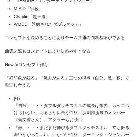
TRESURE「エンターテイメントショー」
M.A.D「宗教」
Chaplin「超王道」
WMUD「洗練されたダブルダッチ」
コンセプトを決めることによりチーム共通の判断基準ができる
曲選ぶ際もコンセプトにより決めやすくなる。
How toコンセプト作り
『好印象が残る』『魅力がある』三つの視点（自分、敵、客）で
整理し考える
例）
「自分」・・・ダブルダッチスキルの成長は限界、カッコつ
けられない、明るさが似合う性格、演劇部所属のメンバー
（菊文香さん）、アクラーもお茶目
「敵」・・・まだまだ伸びるダブルダッチスキル、立ち振る
舞いがかっこいい、いかつい性格、ターニング・ジャンパー