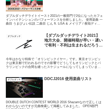
ダブルダッチデライトイースト2021の一般部門で2位になったカフェ
インハイテンションのパフォーマンスを分析しました。 使用楽曲 一
曲目 うまぴょい伝説 二曲目 じん ft. LiSA & メイリア / 夜咄ディセ
イブ YouTubeチャンネ...
【ダブルダッチデライト2021】
ダブルダッチ
地方大会、開催時期が早い・遅い
で有利・不利は生まれるだろう
か？
今年はかなり特殊で「オリンピックイヤー」です。東京オリンピッ
クは東京都で行われるのでその影響でどうしてもオリンピックとパ
ラリンピックの合間を縫ったスケジュールになってしまっていま
す。 オリンピック期間：7月23日〜8月８日 パラリンピック期...
DDCJ2016 使用楽曲リスト
ダブルダッチ
DOUBLE DUTCH CONTEST WORLD 2016 Shazamなので正しくは
わからないのですが元曲検索して掲載してみました。 OPEN部門