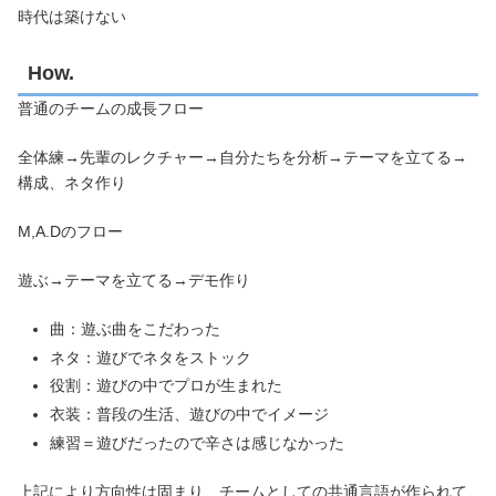
時代は築けない
How.
普通のチームの成長フロー
全体練→先輩のレクチャー→自分たちを分析→テーマを立てる→
構成、ネタ作り
M,A.Dのフロー
遊ぶ→テーマを立てる→デモ作り
曲：遊ぶ曲をこだわった
ネタ：遊びでネタをストック
役割：遊びの中でプロが生まれた
衣装：普段の生活、遊びの中でイメージ
練習＝遊びだったので辛さは感じなかった
上記により方向性は固まり、チームとしての共通言語が作られて