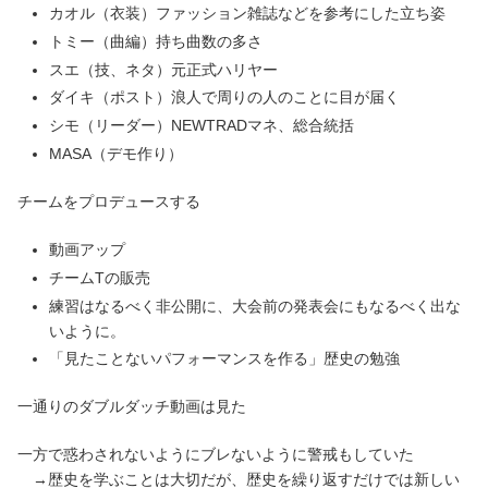
カオル（衣装）ファッション雑誌などを参考にした立ち姿
トミー（曲編）持ち曲数の多さ
スエ（技、ネタ）元正式ハリヤー
ダイキ（ポスト）浪人で周りの人のことに目が届く
シモ（リーダー）NEWTRADマネ、総合統括
MASA（デモ作り）
チームをプロデュースする
動画アップ
チームTの販売
練習はなるべく非公開に、大会前の発表会にもなるべく出な
いように。
「見たことないパフォーマンスを作る」歴史の勉強
一通りのダブルダッチ動画は見た
一方で惑わされないようにブレないように警戒もしていた
→歴史を学ぶことは大切だが、歴史を繰り返すだけでは新しい