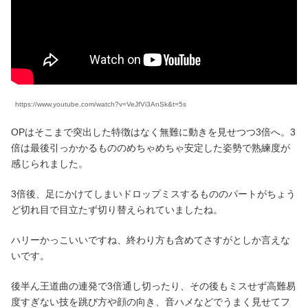
https://www.youtube.com/watch?v=VeJfVi3AnSk&t=5s
OPはそこまで突出した特徴はなく無難に動きを見せつつ3倍へ。3
倍は最後引っかかるもののめちゃめちゃ安定した姿勢で熟練度が
感じられました。
3倍後、足にかけてしまいドロップミスするもののパートがちょう
ど切れ目で目立たず切り替えられていましたね。
ハリーかっこいいですね、終わり方も含めてさすがとしか言えな
いです。
後半ん王道曲の連発で3倍通し切ったり、その後もミスせず高難易
度すぎない技を跳び方や顔の向き、音ハメなどでうまく見せてフ