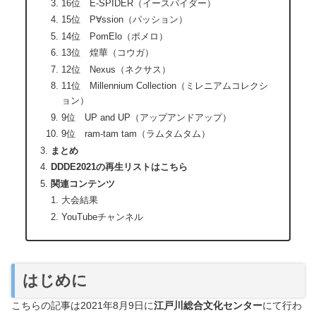
16位 E-SPIDER（イースパイダー）
15位 P∀ssion（パッション）
14位 PomElo（ポメロ）
13位 煌華（コウガ）
12位 Nexus（ネクサス）
11位 Millennium Collection（ミレニアムコレクシ
ョン）
9位 UP and UP（アップアンドアップ）
9位 ram-tam tam（ラムタムタム）
まとめ
DDDE2021の再生リストはこちら
関連コンテンツ
大会結果
YouTubeチャンネル
はじめに
こちらの記事は2021年8月9日に
江戸川総合文化センター
にて行わ