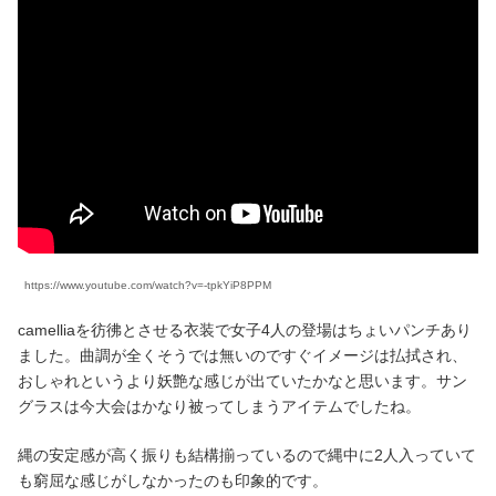
https://www.youtube.com/watch?v=-tpkYiP8PPM
camelliaを彷彿とさせる衣装で女子4人の登場はちょいパンチあり
ました。曲調が全くそうでは無いのですぐイメージは払拭され、
おしゃれというより妖艶な感じが出ていたかなと思います。サン
グラスは今大会はかなり被ってしまうアイテムでしたね。
縄の安定感が高く振りも結構揃っているので縄中に2人入っていて
も窮屈な感じがしなかったのも印象的です。