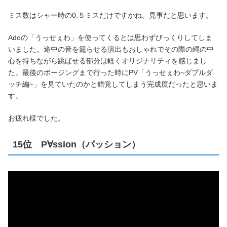
ミス数はシャー時の0.５ミスだけですかね。見事だと思います。
Adoの「うっせぇわ」を使ってくるとは思わずびっくりしてしま
いました。途中の音を籠らせる演出もおしゃれでその際の縄の中
心を持ちながら跳ばせる部分は軽くオリジナリティを感じまし
た。最後のポージングまで行った時にPV「うっせぇわ~ダブルダ
ッチ編~」を見ていたのかと錯覚してしまう完成度だったと思いま
す。
お疲れ様でした。
15位 P∀ssion（パッション）