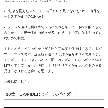
https://www.youtube.com/watch?v=aiB52S3KAxY&t=2s
OP動きを揃えたスタート、若干キレが足りないものの一曲目をノ
ーミスでかますのはNice！
パッション溢れる掛け声で左右に視線を振っていき構図的にも飽
きさせない。若干平面の動きが多いがそこまで気になるものでも
ないので割愛。
１ミスとチョイ引っかかりが２回と完成度を仕上げてきているパ
フォーマンスです。速度感も遅すぎず詰め込みすぎずで見やすい
ですがここまでできていると「面白み」があまりない感じも結構
目立ってしてしまう。今度はオリジナリティかインパクトのある
見せ方が加わると良いと思います。
お疲れ様でした。
16位 E-SPIDER（イースパイダー）