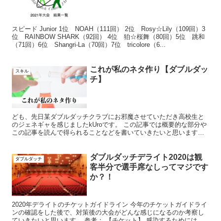
スピード Junior 1位 NOAH（111回） 2位 Rosy☆Lily（109回）3
位 RAINBOW SHARK（92回） 4位 狛☆桜舞（80回）5位 跳和
（71回）6位 Shangri-La（70回）7位 tricolore（6...
これが私のネタ作り【ダブルダッ
スキル
チ】
ども、先日某ダブルダッチクラブにお邪魔させていただき高校生と
のジェネギャを感じましたkUroです。 この記事では概要的な部分や
この記事を読んで得られることなどを書いていきたいと思います。
記事を読んで得られること この記事を読めば下記のこと...
ダブルダッチデライト2020は観
ダブルダッチ
客半分で選手席なしってマジです
か？！
2020年デライトのチケットガイドライン 今年のチケットガイドライ
ンの確認をした後で、対策後の大会がどんな感じになるのか考察し
ていきたいと思います。 参考： 【チケット】 感染するためにはチ