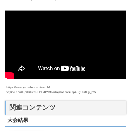
https://www.youtube.com/watch?
v=jKVSf7A03p8&list=PLBEdPV9ToXnjr8o6znSusp4BgOGtEg_hW
関連コンテンツ
大会結果