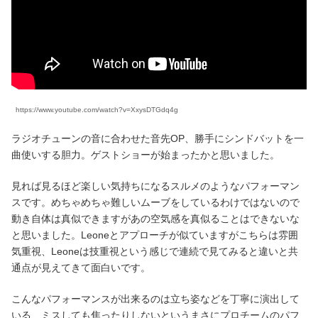
https://www.youtube.com/watch?v=XxysDTGdq4g
ラジオチューンの音に合わせた音先OP、勝手にシンドバットを一
曲使いする胆力。ゲストショーが始まったかと思いました。
見れば見るほど楽しい気持ちになるスルメのようなパフォーマン
スです。めちゃめちゃ難しいムーブをしているわけではないので
動き自体は真似できますがあの空気感を真似ることはできないな
と思いました。Leoneとアプローチが似ていますがこちらは雰囲
気重視、Leoneは技重視という感じで連続で見てみると違いと共
通点が見えてきて面白いです。
こんなパフォーマンスが出来るのは立ち姿などを丁寧に演出して
いる、ミスしても焦ったりしないというまさにプロチームのパフ