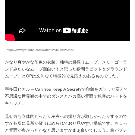
https://www.youtube.com/watch?v=JkHraxMJqpA
かなり爽やかな印象の衣装。独特の腰振りムーブ。メリーゴーラ
ンドみたいなムーブ面白い！と思った瞬間ラビット＆グラウンド
ムーブ。とOPは文句なく特徴的で見応えのあるものでした。
宇多田ヒカル – Can You Keep A Secret?で印象をガラッと変えて
不思議な世界観の中でのダンスとバカ高い背面で観客のハートを
キャッチ。
見せ方も立体的だったり左右への振り方が激しかったりするので
すが各所に見所が散りばめられており見やすい構成です。ちょっ
と背面が多かったかなと思いますがまぁ良いでしょう。曲がブチ