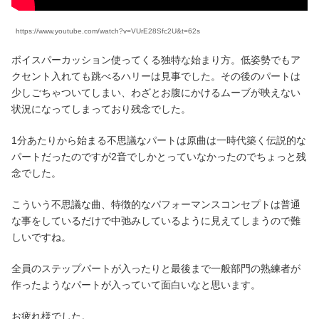
https://www.youtube.com/watch?v=VUrE28Sfc2U&t=62s
ボイスパーカッション使ってくる独特な始まり方。低姿勢でもア
クセント入れても跳べるハリーは見事でした。その後のパートは
少しごちゃついてしまい、わざとお腹にかけるムーブが映えない
状況になってしまっており残念でした。
1分あたりから始まる不思議なパートは原曲は一時代築く伝説的な
パートだったのですが2音でしかとっていなかったのでちょっと残
念でした。
こういう不思議な曲、特徴的なパフォーマンスコンセプトは普通
な事をしているだけで中弛みしているように見えてしまうので難
しいですね。
全員のステップパートが入ったりと最後まで一般部門の熟練者が
作ったようなパートが入っていて面白いなと思います。
お疲れ様でした。