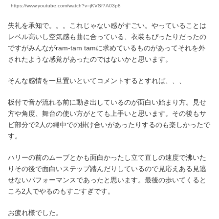
https://www.youtube.com/watch?v=jKVSf7A03p8
失礼を承知で。。。これじゃない感がすごい。やっていることは
レベル高いし空気感も曲に合っている、衣装もぴったりだったの
ですがみんながram-tam tamに求めているものがあってそれを外
されたような感覚があったのではないかと思います。
そんな感情を一旦置いといてコメントするとすれば、、、
板付で音が流れる前に動き出しているのが面白い始まり方。見せ
方や角度、舞台の使い方がとても上手いと思います。その後もサ
ビ部分で2人の縄中での掛け合いがあったりするのも楽しかったで
す。
ハリーの前のムーブとかも面白かったし立て直しの速度で沸いた
りその後で面白いステップ踏んだりしているので見応えある見逃
せないパフォーマンスであったと思います。最後の歩いてくると
ころ2人でやるのもすごすぎです。
お疲れ様でした。