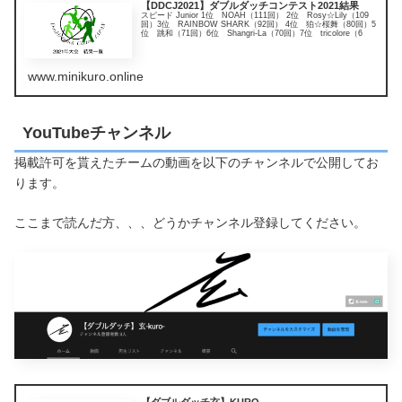
【DDCJ2021】ダブルダッチコンテスト2021結果
スピード Junior 1位 NOAH（111回） 2位 Rosy☆Lily（109
回）3位 RAINBOW SHARK（92回） 4位 狛☆桜舞（80回）5
位 跳和（71回）6位 Shangri-La（70回）7位 tricolore（6
www.minikuro.online
YouTubeチャンネル
掲載許可を貰えたチームの動画を以下のチャンネルで公開してお
ります。
ここまで読んだ方、、、どうかチャンネル登録してください。