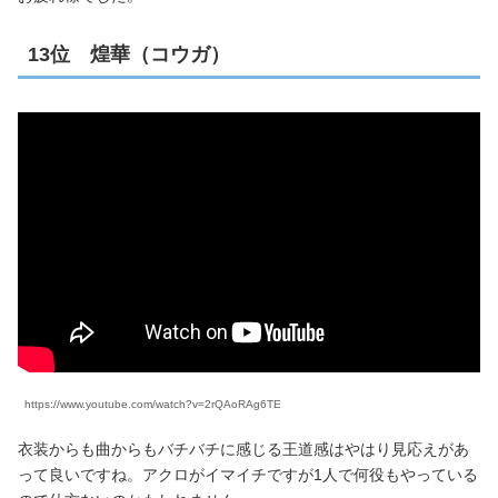
13位 煌華（コウガ）
https://www.youtube.com/watch?v=2rQAoRAg6TE
衣装からも曲からもバチバチに感じる王道感はやはり見応えがあ
って良いですね。アクロがイマイチですが1人で何役もやっている