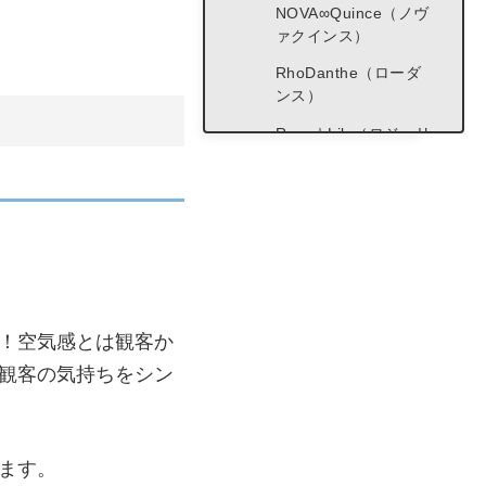
NOVA∞Quince（ノヴ
ァクインス）
RhoDanthe（ローダ
ンス）
Rosy☆Lily（ロジーリ
リー）
狛☆MonKSHood（コ
マモンクスフッド）
NOAH（ノアー）
SPark（スパーク）
A-NEXUS（エーネク
！空気感とは観客か
サス）
観客の気持ちをシン
tricolore（トリコロー
ル）
つぶ☆狛（ツブコマ）
ます。