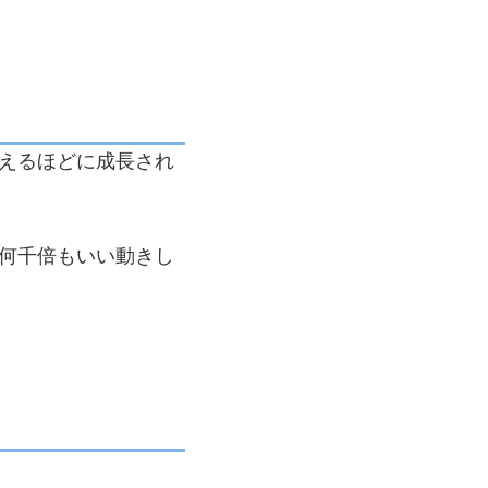
Zenith（ゼニス）
Quince☆SkyHigh（ク
インススカイハイ）
狛☆Spark（コマスパ
ーク）
えるほどに成長され
Koqua（コクア）
Advanced（アドバン
ス）部門
何千倍もいい動きし
Reliar（リライアー）
vinculum（ヴィンクラ
ム）
JUMPING
BL☆ZE（ジャンピン
グブレイズ）
跳Ladiant（ラディア
ント）