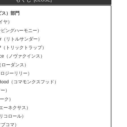
ービス）部門
セイヤ）
ンピングハーモニー）
hunder（リトルサンダー）
ЯAP（トリックトラップ）
ince（ノヴァクインス）
he（ローダンス）
ly（ロジーリリー）
SHood（コマモンクスフッド）
アー）
パーク）
S（エーネクサス）
e（トリコロール）
ツブコマ）