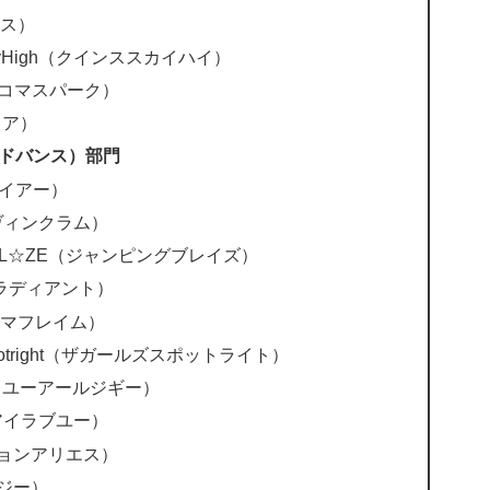
ニス）
SkyHigh（クインススカイハイ）
k（コマスパーク）
クア）
（アドバンス）部門
リライアー）
m（ヴィンクラム）
 BL☆ZE（ジャンピングブレイズ）
t（ラディアント）
（コマフレイム）
s Spotright（ザガールズスポットライト）
GY（ユーアールジギー）
アイラブユー）
（ピョンアリエス）
イジー）