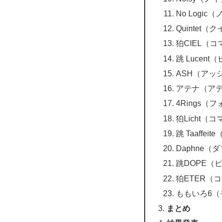
No Logi
Quintet
狛CIEL（
跳 Lucen
ASH（アッ
アテナ（ア
4Rings（
狛Licht（
跳 Taaff
Daphne（
跳DOPE（
狛ETER（
ももいろ6
まとめ