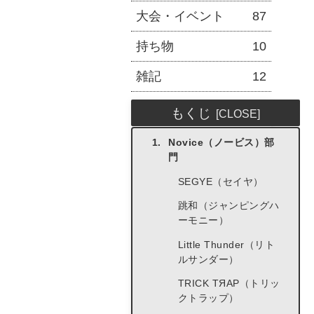
大会・イベント
87
持ち物
10
雑記
12
もくじ
Novice（ノービス）部
門
SEGYE（セイヤ）
跳和（ジャンピングハ
ーモニー）
Little Thunder（リト
ルサンダー）
TRICK TЯAP（トリッ
クトラップ）