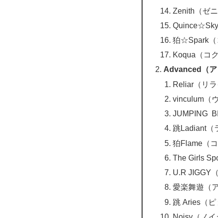
Zenith（ゼ
Quince☆
狛☆Spar
Koqua（コ
Advanced
Reliar（
vinculu
JUMPING
跳Ladian
狛Flame
The Girl
U.R JIG
愛楽舞遊（
跳 Aries
Noisy（ノ