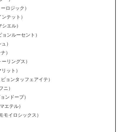
c（ノーロジック）
（クインテット）
コマシエル）
t（ピョンルーセント）
シュ）
テナ）
フォーリングス）
コマリット）
eite（ピョンタッフェアイテ）
ダフニ）
ピョンドープ）
コマエテル）
（モモイロシックス）