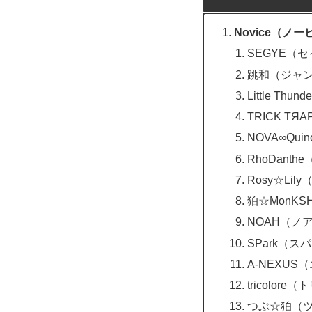
Novice（ノ
SEGYE（
跳和（ジャ
Little T
TRICK T
NOVA∞Qu
RhoDant
Rosy☆Li
狛☆MonK
NOAH（ノ
SPark（ス
A-NEXU
tricolor
つぶ☆狛（