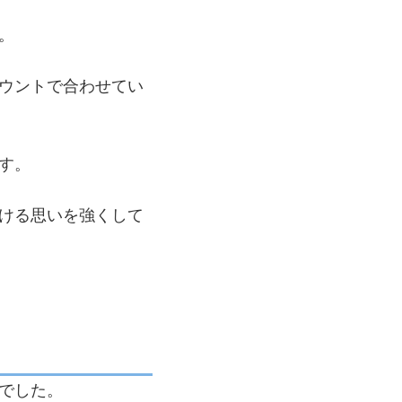
狛Flame（コマフレイ
ム）
。
The Girls
Spotright（ザガール
ウントで合わせてい
ズスポットライト）
U.R JIGGY（ユーアー
ルジギー）
す。
愛楽舞遊（アイラブユ
ー）
ける思いを強くして
跳 Aries（ピョンアリ
エス）
Noisy（ノイジー）
No Logic（ノーロジッ
ク）
Quintet（クインテッ
ト）
でした。