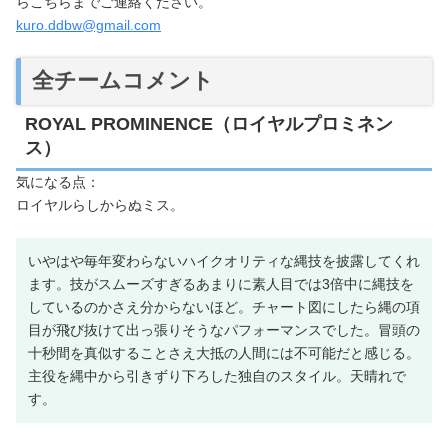
らこちらまでご連絡ください。
kuro.ddbw@gmail.com
全チームコメント
ROYAL PROMINENCE（ロイヤルプロミネン
ス）
気になる点：
ロイヤルらしからぬミス。
いやはや毎年変わらないハイクオリティな縄技を披露してくれ
ます。技がスムーズすぎるあまりに素人目では3倍中に縄技を
しているのかさえ分からないほど。チャート図にしたら縄の項
目が飛び抜けて出っ張りそうなパフォーマンスでした。冒頭の
十秒間を真似することさえ大抵の人間には不可能だと感じる。
主役を縄中から引きずり下ろした独自のスタイル。天晴れで
す。