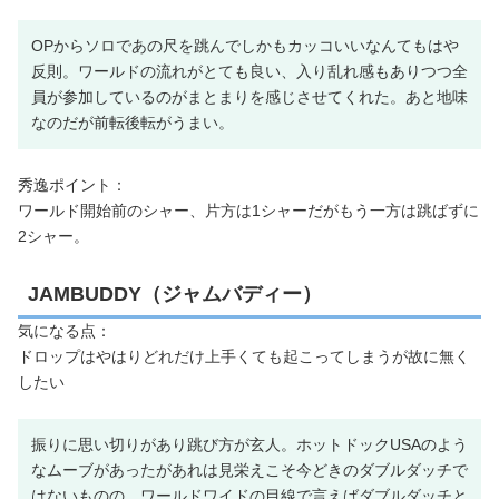
OPからソロであの尺を跳んでしかもカッコいいなんてもはや
反則。ワールドの流れがとても良い、入り乱れ感もありつつ全
員が参加しているのがまとまりを感じさせてくれた。あと地味
なのだが前転後転がうまい。
秀逸ポイント：
ワールド開始前のシャー、片方は1シャーだがもう一方は跳ばずに
2シャー。
JAMBUDDY（ジャムバディー）
気になる点：
ドロップはやはりどれだけ上手くても起こってしまうが故に無く
したい
振りに思い切りがあり跳び方が玄人。ホットドックUSAのよう
なムーブがあったがあれは見栄えこそ今どきのダブルダッチで
はないものの、ワールドワイドの目線で言えばダブルダッチと