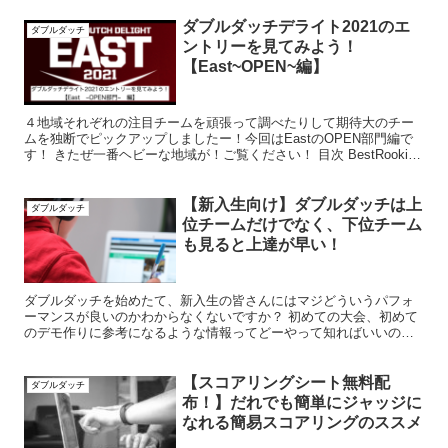
ダブルダッチデライト2021のエ
ダブルダッチ
ントリーを見てみよう！
【East~OPEN~編】
４地域それぞれの注目チームを頑張って調べたりして期待大のチー
ムを独断でピックアップしましたー！今回はEastのOPEN部門編で
す！ きたぜ一番ヘビーな地域が！ご覧ください！ 目次 BestRookies
対象OPEN部門BestRookies...
【新入生向け】ダブルダッチは上
ダブルダッチ
位チームだけでなく、下位チーム
も見ると上達が早い！
ダブルダッチを始めたて、新入生の皆さんにはマジどういうパフォ
ーマンスが良いのかわからなくないですか？ 初めての大会、初めて
のデモ作りに参考になるような情報ってどーやって知ればいいのか
って分からないですよね。 ＜悩みを解決する目次＞ パフォー...
【スコアリングシート無料配
ダブルダッチ
布！】だれでも簡単にジャッジに
なれる簡易スコアリングのススメ