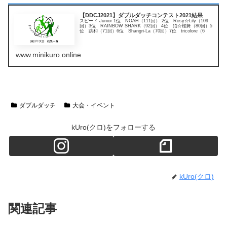
【DDCJ2021】ダブルダッチコンテスト2021結果
スピード Junior 1位 NOAH（111回） 2位 Rosy☆Lily（109
回）3位 RAINBOW SHARK（92回） 4位 狛☆桜舞（80回）5
位 跳和（71回）6位 Shangri-La（70回）7位 tricolore（6
www.minikuro.online
ダブルダッチ
大会・イベント
kUro(クロ)をフォローする
kUro(クロ)
関連記事