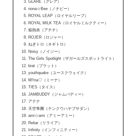
GLARE（グレア）
nona☆Bee（ノナビー）
ROYAL LEAP（ロイヤルリープ）
ROYAL MILK TEA（ロイヤルミルクティー）
焔熱炎（アチチ）
ROJER（ロジャー）
ねぎトロ（ネギトロ）
Noisy（ノイジー）
The Girls Spotlight（ザガールズスポットライト）
brat（ブラット）
youthquake（ユースクウェイク）
M!!na♡（ミーナ）
TIES（タイス）
JAMBUDDY（ジャムバディー）
アテナ
天空隼團（テンクウハヤブサダン）
ami☆ami（アミーアミー）
Reliar（リライア）
Infinity（インフィニティー）