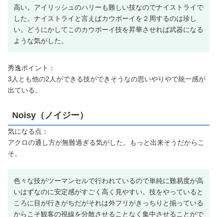
高い。アイリッシュのハリーも難しい技なのでナイストライで
した。ナイストライと言えばカウボーイを２周するのは珍し
い。どうにかしてこのカウボーイ技を昇華させれば武器になる
ような気がした。
秀逸ポイント：
3人とも他の2人ができる技ができそうなの思いやりやで統一感が
出ている。
Noisy（ノイジー）
気になる点：
アクロの通し方が無難過ぎる気がした。もっと出来そうだからこ
そ。
色々な技がツーマンセルで行われているので単純に難易度が高
いはずなのに安定感がすごく高く見やすい。技をやっていると
ころに目が行きがちだがそれは外フリがきっちりと揃っている
からこそ観客の視線を分散させることなく集中させることがで