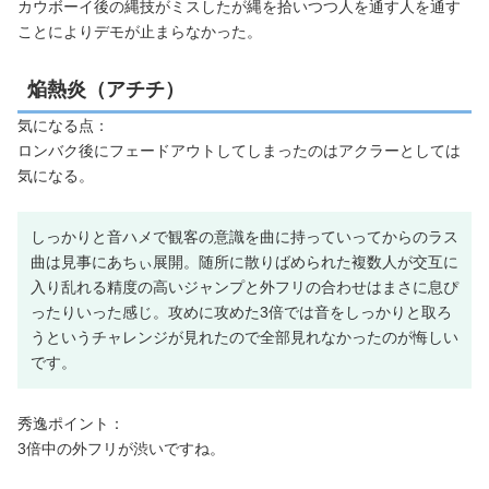
カウボーイ後の縄技がミスしたが縄を拾いつつ人を通す人を通す
ことによりデモが止まらなかった。
焔熱炎（アチチ）
気になる点：
ロンバク後にフェードアウトしてしまったのはアクラーとしては
気になる。
しっかりと音ハメで観客の意識を曲に持っていってからのラス
曲は見事にあちぃ展開。随所に散りばめられた複数人が交互に
入り乱れる精度の高いジャンプと外フリの合わせはまさに息ぴ
ったりいった感じ。攻めに攻めた3倍では音をしっかりと取ろ
うというチャレンジが見れたので全部見れなかったのが悔しい
です。
秀逸ポイント：
3倍中の外フリが渋いですね。