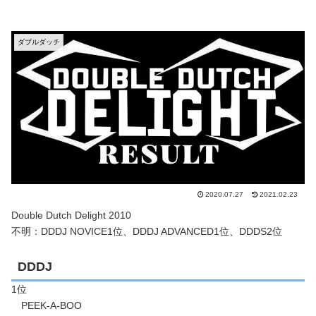
ダブルダッチ
2020.07.27
2021.02.23
Double Dutch Delight 2010
不明：DDDJ NOVICE1位、DDDJ ADVANCED1位、DDDS2位
DDDJ
1位
PEEK-A-BOO