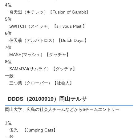
4位
奇天烈（キテレツ）【Fusion of Gambit】
5位
SW!TCH（スイッチ）【s’il vous Plait!】
6位
信天翁（アルバトロス）【Dutch Days’】
7位
MASH(マッシュ）【ダッチャ】
8位
SAM×RAI(サムライ）【ダッチャ】
一般
三つ葉（クローバー）【社会人】
DDDS（20100919）岡山テルサ
岡山大学、広島の社会人チームなどから6チームエントリー
1位
伍光 【Jumping Cats】
一般