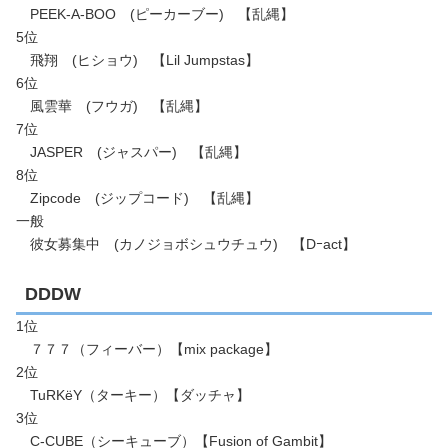
PEEK-A-BOO (ピーカーブー) 【乱縄】
5位
飛翔 (ヒショウ) 【Lil Jumpstas】
6位
風雲華 (フウガ) 【乱縄】
7位
JASPER (ジャスパー) 【乱縄】
8位
Zipcode (ジップコード) 【乱縄】
一般
彼女募集中 (カノジョボシュウチュウ) 【Dｰact】
DDDW
1位
７７７（フィーバー）【mix package】
2位
TuRKёY（ターキー）【ダッチャ】
3位
C-CUBE（シーキューブ）【Fusion of Gambit】