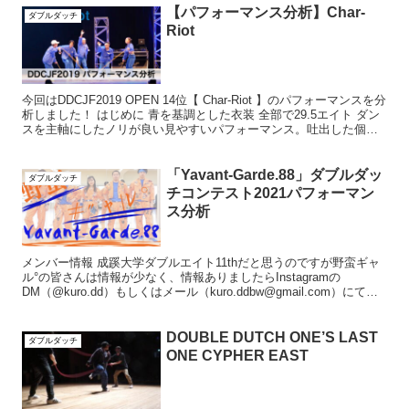
【パフォーマンス分析】Char-
ダブルダッチ
Riot
今回はDDCJF2019 OPEN 14位【 Char-Riot 】のパフォーマンスを分
析しました！ はじめに 青を基調とした衣装 全部で29.5エイト ダン
スを主軸にしたノリが良い見やすいパフォーマンス。吐出した個性
を押し出すよりも総合力...
「Yavant-Garde.88」ダブルダッ
ダブルダッチ
チコンテスト2021パフォーマン
ス分析
メンバー情報 成蹊大学ダブルエイト11thだと思うのですが野蛮ギャ
ル°の皆さんは情報が少なく、情報ありましたらInstagramの
DM（@kuro.dd）もしくはメール（kuro.ddbw@gmail.com）にて教
えてくだされば幸いです。...
DOUBLE DUTCH ONE’S LAST
ダブルダッチ
ONE CYPHER EAST