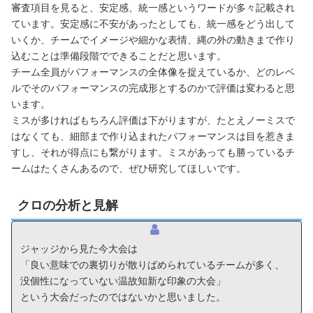
審査項目を見ると、安定感、統一感というワードが多々記載され
ています。安定感に不安があったとしても、統一感をどう出して
いくか、チームでイメージや細かな表情、縄の外の動きまで作り
込むことは準備段階でできることだと思います。
チーム全員がパフォーマンスの全体像を捉えているか、どのレベ
ルでそのパフォーマンスの完成形とするのかで評価は変わると思
います。
ミスが多ければもちろん評価は下がりますが、たとえノーミスで
はなくても、細部まで作り込まれたパフォーマンスは目を惹きま
すし、それが得点にも繋がります。ミスがあっても勝っているチ
ームはたくさんあるので、ぜひ研究してほしいです。
クロの分析と見解
ジャッジから見た今大会は
「良い意味での裏切りが散りばめられているチームが多く、
没個性になっていない温故知新な印象の大会」
という大会だったのではないかと思いました。