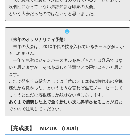
没個性になっていない温故知新な印象の大会」
という大会だったのではないかと思いました。
《
来年のオリジナリティ予想
》
来年の大会は、2010年代の技を入れているチームが多いか
もしれません。
一年で急激にジャンパースキルをあげることは容易ではな
いと思いますが、それを成した時頭ひとつ飛び出るかと思い
ます。
これで発生する懸念としては「昔のデモはあの時代あの空気
感だから良かった」というような言わば
生モノ
をコピーして
しまうとただの既視感しか残せない点にあります。
あくまで踏襲した上で全く新しい技に昇華させる
ことが必要
ですので注意してください。
【完成度】 MIZUKI（Dual）