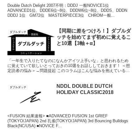
Double Dutch Delight 2007不明：DDDJ 一般NOVICE1位
ADVANCED1位、DDDE6位~8位、DDDW6位~8位、DDDS、DDDN
DDDJ 1位 GM72位 MASTERPIECE3位 CHROM一般...
【同期に差をつけろ！】ダブルダ
ダブルダッチ
ッチを始めてまず初めに覚えるこ
と10選【3軸＋α】
「一年生で入りたてなのになんかアイツ上手いな」と思われるため
に覚えていて欲しいとっておきの10選をお話ししておきます！ ＜想
定読者の悩み＞→問題提起 このコラムはこんな悩みを抱えている人
に向けたものです。 「ダブルダッチが早く上手くなりたい...
NDDL DOUBLE DUTCH
ダブルダッチ
HOLIDAY CLASSIC2018
<FUSION 結果速報> ■ADVANCED FUSION 1st GRIEF
(TOKYO/JAPAN) 2nd 孔雀(TOKYO/JAPAN) 3rd Bouncing Bulldogs
Black(NC/USA) ■NOVICE F...