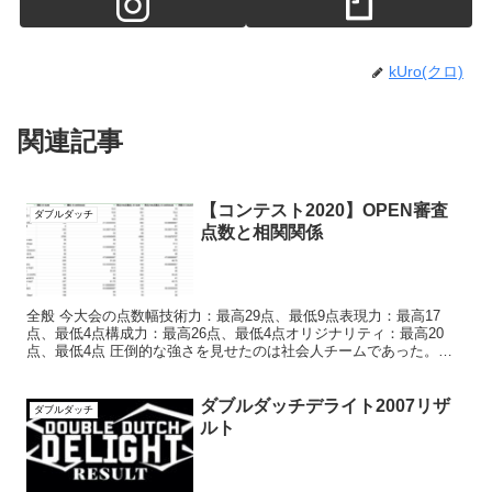
kUro(クロ)
関連記事
【コンテスト2020】OPEN審査
ダブルダッチ
点数と相関関係
全般 今大会の点数幅技術力：最高29点、最低9点表現力：最高17
点、最低4点構成力：最高26点、最低4点オリジナリティ：最高20
点、最低4点 圧倒的な強さを見せたのは社会人チームであった。次
いで大学生混合も強かった。ディライトでは社会人は「...
ダブルダッチデライト2007リザ
ダブルダッチ
ルト