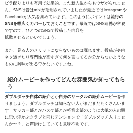
ビラ配りよりも有用で効果的、また新入生からもウザがられませ
ん。SNSは昔はmixiが活用されていましたが最近ではInstagramや
Facebookが人気を集めています。このようにポイントは
流行の
SNSを幅広くカバーしておくこと
です。最近ではSNS連携が容易
ですので、ひとつのSNSで投稿した内容を
拡散させるといいでしょう。
また、見る人のメリットにならないものは廃れます。投稿が身内
ネタ過ぎたり専門性が高すぎて何を言ってるか分からないような
ものに興味が出るワケないですよね。
紹介ムービーを作ってどんな雰囲気か知ってもら
う
ダブルダッチ自体の紹介
とか
自身のサークルの紹介ムービー
を作
りましょう。ダブルダッチは知らない人がまだまだたくさんいま
す！サッカー部とかバスケ部とか軽音楽部のように大抵の人の頭
に思い浮かぶクラブと同じテンションで「ダブルダッチ入りませ
んか〜？」と声掛けしていても意味不明です。