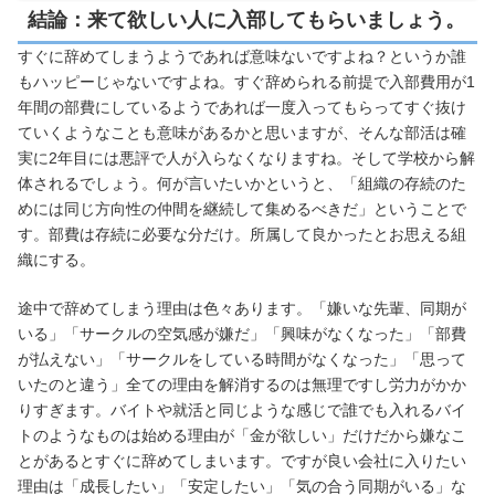
結論：来て欲しい人に入部してもらいましょう。
すぐに辞めてしまうようであれば意味ないですよね？というか誰
もハッピーじゃないですよね。すぐ辞められる前提で入部費用が1
年間の部費にしているようであれば一度入ってもらってすぐ抜け
ていくようなことも意味があるかと思いますが、そんな部活は確
実に2年目には悪評で人が入らなくなりますね。そして学校から解
体されるでしょう。何が言いたいかというと、「組織の存続のた
めには同じ方向性の仲間を継続して集めるべきだ」ということで
す。部費は存続に必要な分だけ。所属して良かったとお思える組
織にする。
途中で辞めてしまう理由は色々あります。「嫌いな先輩、同期が
いる」「サークルの空気感が嫌だ」「興味がなくなった」「部費
が払えない」「サークルをしている時間がなくなった」「思って
いたのと違う」全ての理由を解消するのは無理ですし労力がかか
りすぎます。バイトや就活と同じような感じで誰でも入れるバイ
トのようなものは始める理由が「金が欲しい」だけだから嫌なこ
とがあるとすぐに辞めてしまいます。ですが良い会社に入りたい
理由は「成長したい」「安定したい」「気の合う同期がいる」な