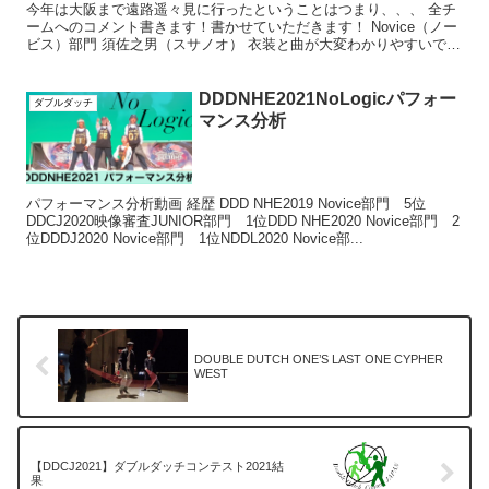
今年は大阪まで遠路遥々見に行ったということはつまり、、、 全チ
ームへのコメント書きます！書かせていただきます！ Novice（ノー
ビス）部門 須佐之男（スサノオ） 衣装と曲が大変わかりやすいです
ね。 次は立て直しまで練習しておいた方がいいか...
DDDNHE2021NoLogicパフォー
ダブルダッチ
マンス分析
パフォーマンス分析動画 経歴 DDD NHE2019 Novice部門 5位
DDCJ2020映像審査JUNIOR部門 1位DDD NHE2020 Novice部門 2
位DDDJ2020 Novice部門 1位NDDL2020 Novice部...
DOUBLE DUTCH ONE’S LAST ONE CYPHER
WEST
【DDCJ2021】ダブルダッチコンテスト2021結
果