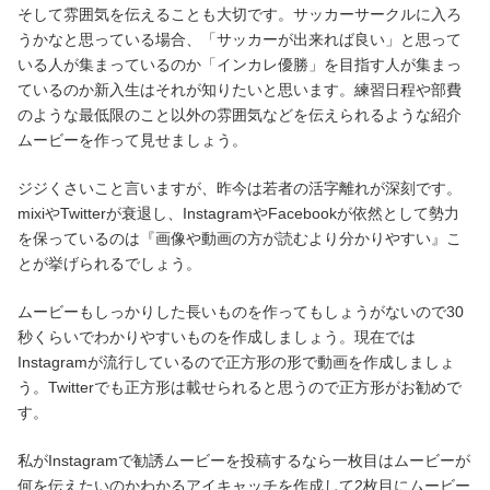
そして雰囲気を伝えることも大切です。サッカーサークルに入ろ
うかなと思っている場合、「サッカーが出来れば良い」と思って
いる人が集まっているのか「インカレ優勝」を目指す人が集まっ
ているのか新入生はそれが知りたいと思います。練習日程や部費
のような最低限のこと以外の雰囲気などを伝えられるような紹介
ムービーを作って見せましょう。
ジジくさいこと言いますが、昨今は若者の活字離れが深刻です。
mixiやTwitterが衰退し、InstagramやFacebookが依然として勢力
を保っているのは『画像や動画の方が読むより分かりやすい』こ
とが挙げられるでしょう。
ムービーもしっかりした長いものを作ってもしょうがないので30
秒くらいでわかりやすいものを作成しましょう。現在では
Instagramが流行しているので正方形の形で動画を作成しましょ
う。Twitterでも正方形は載せられると思うので正方形がお勧めで
す。
私がInstagramで勧誘ムービーを投稿するなら一枚目はムービーが
何を伝えたいのかわかるアイキャッチを作成して2枚目にムービー