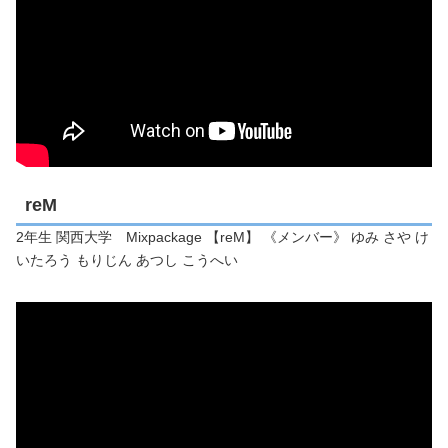
reM
2年生 関西大学 Mixpackage 【reM】 《メンバー》 ゆみ さや け
いたろう もりじん あつし こうへい