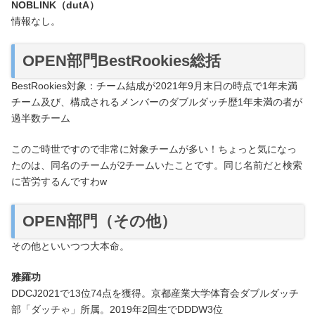
NOBLINK（dutA）
情報なし。
OPEN部門BestRookies総括
BestRookies対象：チーム結成が2021年9月末日の時点で1年未満
チーム及び、構成されるメンバーのダブルダッチ歴1年未満の者が
過半数チーム
このご時世ですので非常に対象チームが多い！ちょっと気になっ
たのは、同名のチームが2チームいたことです。同じ名前だと検索
に苦労するんですわw
OPEN部門（その他）
その他といいつつ大本命。
雅羅功
DDCJ2021で13位74点を獲得。京都産業大学体育会ダブルダッチ
部「​ダッチゃ」所属。2019年2回生でDDDW3位