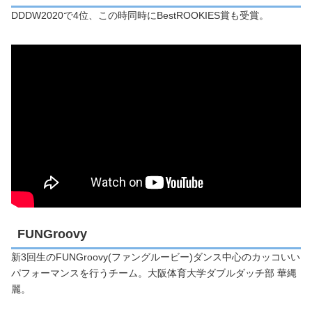
DDDW2020で4位、この時同時にBestROOKIES賞も受賞。
FUNGroovy
新3回生のFUNGroovy(ファングルービー)ダンス中心のカッコいい
パフォーマンスを行うチーム。大阪体育大学ダブルダッチ部 華縄
麗。