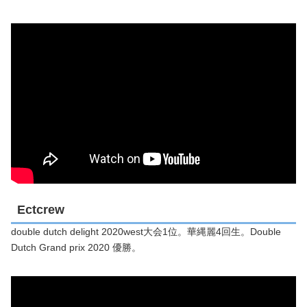
Ectcrew
double dutch delight 2020west大会1位。華縄麗4回生。Double
Dutch Grand prix 2020 優勝。