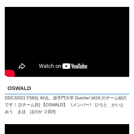
OSWALD
DDCJ2021で58位 40点。追手門大学 Dutcher’s616 のチーム紹介
です！ [1チーム目] 【OSWALD】 《メンバー》 ひろと かいと
みう まほ ほのか ２回生