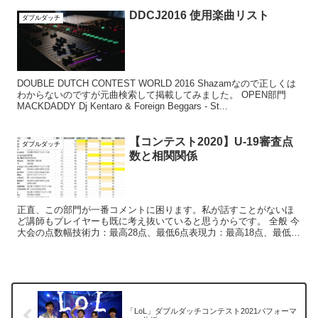
DDCJ2016 使用楽曲リスト
ダブルダッチ
DOUBLE DUTCH CONTEST WORLD 2016 Shazamなので正しくは
わからないのですが元曲検索して掲載してみました。 OPEN部門
MACKDADDY Dj Kentaro & Foreign Beggars - St...
【コンテスト2020】U-19審査点
ダブルダッチ
数と相関関係
正直、この部門が一番コメントに困ります。私が話すことがないほ
ど講師もプレイヤーも既に考え抜いていると思うからです。 全般 今
大会の点数幅技術力：最高28点、最低6点表現力：最高18点、最低4
点構成力：最高25点、最低14点オリジナリティ：最...
「LoL」ダブルダッチコンテスト2021パフォーマ