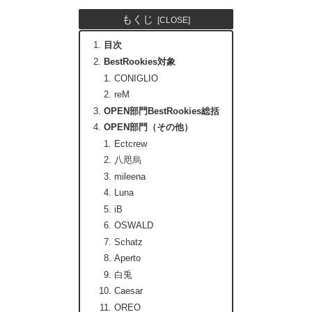
もくじ
目次
BestRookies対象
CONIGLIO
reM
OPEN部門BestRookies総括
OPEN部門（その他）
Ectcrew
八咫烏
mileena
Luna
iB
OSWALD
Schatz
Aperto
白兎
Caesar
OREO