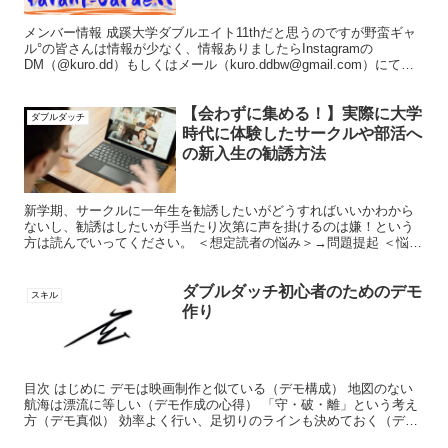
メンバー情報 成蹊大学ダブルエイト11thだと思うのですが野蛮ギャ
ル°の皆さんは情報が少なく、情報ありましたらInstagramの
DM（@kuro.dd）もしくはメール（kuro.ddbw@gmail.com）にて教
えてくだされば幸いです。...
【会わずに集める！】実際に大学
ダブルダッチ
時代に体験したサークルや部活へ
の新入生の勧誘方法
新学期、サークルに一年生を勧誘したいがどうすればいいかわから
ないし、勧誘はしたいが手当たり次第に声を掛けるのは嫌！という
方は読んでいってください。 ＜想定読者の悩み＞→問題提起 ＜悩み
を解決する目次＞ 新入部員を集めるのは毎年の悩みの種です...
ダブルダッチ初心者のためのデモ
スキル
作り
目次 はじめに デモは映画制作と似ている（デモ構成） 地図のない
航海は漂流に等しい（デモ作成の心得） 「守・破・離」という考え
方（デモ真似） 効率よく行い、足切りのラインも決めておく（デモ
練習） デモ見せを行いフィードバックをもらう（デモ精...