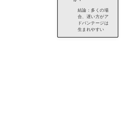
結論：多くの場
合、遅い方がア
ドバンテージは
生まれやすい
でも、早い方に
もメリットある
じゃん！
不利と分かって、
さあどうする？