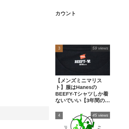
カウント
59 views
【メンズミニマリス
ト】服はHanesの
BEEFY-Tシャツしか着
ないでいい【3年間の実
経験】
45 views