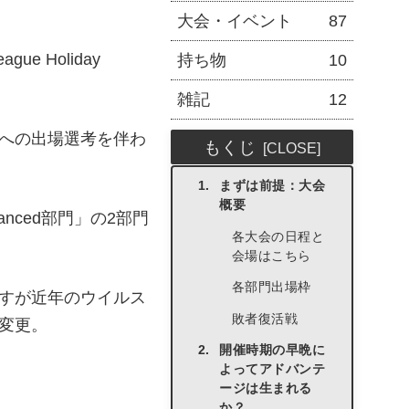
大会・イベント
87
e Holiday
持ち物
10
雑記
12
への出場選考を伴わ
もくじ
まずは前提：大会
概要
nced部門」の2部門
各大会の日程と
会場はこちら
各部門出場枠
すが近年のウイルス
敗者復活戦
変更。
開催時期の早晩に
よってアドバンテ
ージは生まれる
か？