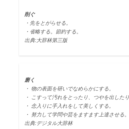
削ぐ
・先をとがらせる。
・省略する。節約する。
出典:大辞林第三版
磨く
・ 物の表面を研いでなめらかにする。
・ こすって汚れをとったり、つやを出した
・ 念入りに手入れをして美しくする。
・ 努力して学問や芸をますます上達させる
出典:デジタル大辞林