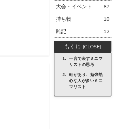
大会・イベント
87
持ち物
10
雑記
12
もくじ
一言で表すミニマ
リストの思考
軸があり、勉強熱
心な人が多いミニ
マリスト