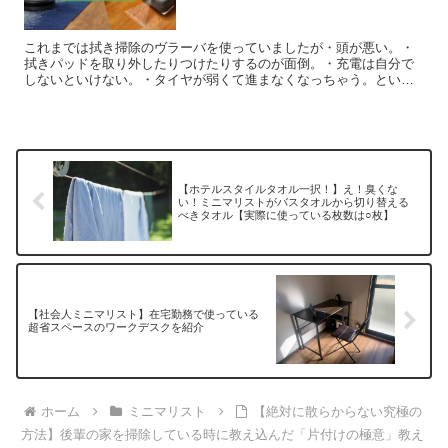
これまでは拭き掃除のヴラーバを使っていましたが・頭が悪い。・
拭きパッドを取り外したりつけたりするのが面倒。・充電は自分で
しないといけない。・タイヤが弱くて進まなくなっちゃう。といっ
た欠点が長く使うと浮き彫りになってきてしまいました。 なので...
【ホテルスタイルタオル一択！】え！臭くな
い！ミニマリストがバスタオルから切り替える
べきタオル【実際に使っている枚数は○枚】
【社会人ミニマリスト】在宅勤務で使っている
超省スペースのワークデスクを紹介
ホーム
ミニマリスト
【絶対に散らからない究極の
方法】後輩の家を掃除している時に教え込んだ「片付けの極意」教え