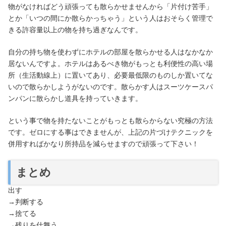
物がなければどう頑張っても散らかせませんから「片付け苦手」
とか「いつの間にか散らかっちゃう」という人はおそらく管理で
きる許容量以上の物を持ち過ぎなんです。
自分の持ち物を使わずにホテルの部屋を散らかせる人はなかなか
居ないんですよ。ホテルはあるべき物がもっとも利便性の高い場
所（生活動線上）に置いてあり、必要最低限のものしか置いてな
いので散らかしようがないのです。散らかす人はスーツケースパ
ンパンに散らかし道具を持っていきます。
という事で物を持たないことがもっとも散らからない究極の方法
です。ゼロにする事はできませんが、上記の片づけテクニックを
併用すればかなり所持品を減らせますので頑張って下さい！
まとめ
出す
→判断する
→捨てる
→残りを仕舞う