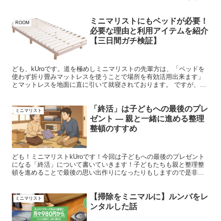
NFCタグ電源タップディスプレイモニターアーム...
ミニマリストにもベッドが必要！
ROOM
必要な理由と利用アイテムを紹介
【三日間ガチ検証】
ども、kUroです。道を極めしミニマリストの先輩方は、「ベッドを
使わず折り畳みマットレスを使うことで場所を有効活用出来ます」
とマットレスを地面に直に引いて就寝されております。 ですが、私
はミニマリストにもベッドをお勧めしたいと思います。 こ...
「終活」は子どもへの最後のプレ
ミニマリスト
ゼント ― 親と一緒に進める整理
整頓のすすめ
ども！ミニマリストkUroです！今回は子どもへの最後のプレゼント
になる「終活」について書いていきます！子どもたちも親と整理整
頓を進めることで最後の思い出作りになったりもしますので是非や
ってみてください。 この記事は・整理整頓のモチベーション...
【掃除をミニマルに】ルンバをレ
ミニマリスト
ンタルした話