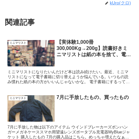
kUro(クロ)
関連記事
【実体験1,000冊
ミニマリスト
300,000Kg→200g】読書好きミ
ニマリストは紙の本を捨て、電子
書籍を買うべきなんだ！
ミニマリストになりたいんだけど本は読み続けたい。最近、ミニマ
リストになって電子書籍に切り替えようか悩んでいる。いつもの読
み慣れた紙の本の方がいいんじゃないかな。 電子書籍にするって決
めたけどこの大量の本、どうしよう。このコラムはこんな悩みを抱
えている人にお届けしたいものです。私はこうして本から電子書籍
にスイッチしました。
7月に手放したもの、買ったもの
ミニマリスト
7月に手放した物は以下のアイテム ウインドブレーカーズボンハン
ガーメガネケーススマホ用望遠レンズポータブル充電器MyBlueジャ
ケット 購入したもの 7月の購入品はこちら。めっちゃ増えたなぁ。