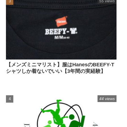
55 views
【メンズミニマリスト】服はHanesのBEEFY-T
シャツしか着ないでいい【3年間の実経験】
44 views