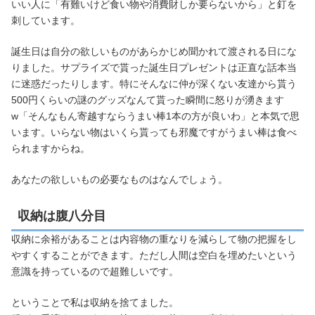
いい人に「有難いけど食い物や消費財しか要らないから」と釘を
刺しています。
誕生日は自分の欲しいものがあらかじめ聞かれて渡される日にな
りました。サプライズで貰った誕生日プレゼントは正直な話本当
に迷惑だったりします。特にそんなに仲が深くない友達から貰う
500円くらいの謎のグッズなんて貰った瞬間に怒りが湧きます
w「そんなもん寄越すならうまい棒1本の方が良いわ」と本気で思
います。いらない物はいくら貰っても邪魔ですがうまい棒は食べ
られますからね。
あなたの欲しいもの必要なものはなんでしょう。
収納は腹八分目
収納に余裕があることは内容物の重なりを減らして物の把握をし
やすくすることができます。ただし人間は空白を埋めたいという
意識を持っているので超難しいです。
ということで私は収納を捨てました。