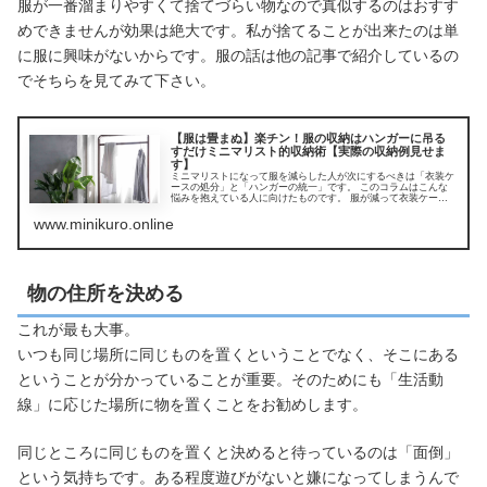
服が一番溜まりやすくて捨てづらい物なので真似するのはおすす
めできませんが効果は絶大です。私が捨てることが出来たのは単
に服に興味がないからです。服の話は他の記事で紹介しているの
でそちらを見てみて下さい。
【服は畳まぬ】楽チン！服の収納はハンガーに吊る
すだけミニマリスト的収納術【実際の収納例見せま
す】
ミニマリストになって服を減らした人が次にするべきは「衣装ケ
ースの処分」と「ハンガーの統一」です。 このコラムはこんな
悩みを抱えている人に向けたものです。 服が減って衣装ケース
がスカスカだけどそもそも衣装ケースって必要なのかな？代わり
の収納が
www.minikuro.online
物の住所を決める
これが最も大事。
いつも同じ場所に同じものを置くということでなく、そこにある
ということが分かっていることが重要。そのためにも「生活動
線」に応じた場所に物を置くことをお勧めします。
同じところに同じものを置くと決めると待っているのは「面倒」
という気持ちです。ある程度遊びがないと嫌になってしまうんで