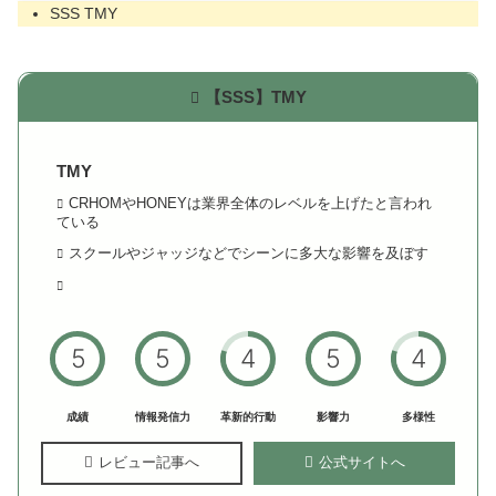
SSS TMY
【SSS】TMY
TMY
CRHOMやHONEYは業界全体のレベルを上げたと言われ
ている
スクールやジャッジなどでシーンに多大な影響を及ぼす
5
5
4
5
4
成績
情報発信力
革新的行動
影響力
多様性
レビュー記事へ
公式サイトへ