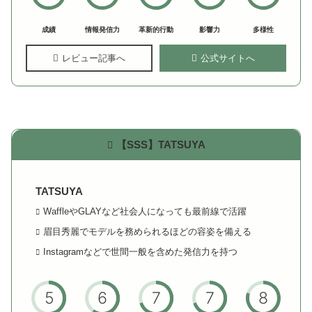
成績
情報発信力
革新的行動
影響力
多様性
レビュー記事へ
公式サイトへ
【SSS】TATSUYA
TATSUYA
WaffleやGLAYなど社会人になっても最前線で活躍
眉目秀麗でモデルを務められるほどの容姿を備える
Instagramなどで世間一般を含めた発信力を持つ
5
6
7
7
8