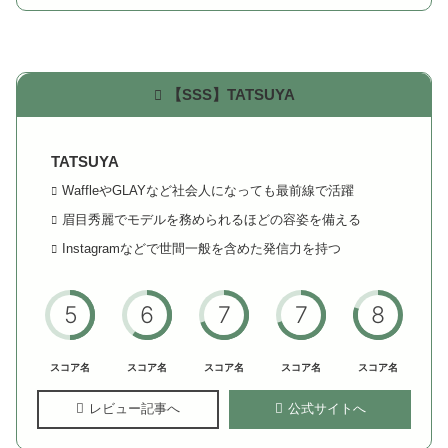
【SSS】TATSUYA
TATSUYA
WaffleやGLAYなど社会人になっても最前線で活躍
眉目秀麗でモデルを務められるほどの容姿を備える
Instagramなどで世間一般を含めた発信力を持つ
5
6
7
7
8
スコア名
スコア名
スコア名
スコア名
スコア名
レビュー記事へ
公式サイトへ