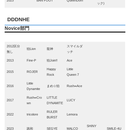
2023
BAN FOOT
QueenDom
ック)
DDDNHE
Novice部門
Year
1st
2nd
3rd
4th
5th
2012区分
スマイルダ
狛Lion
龍神
無し
ッチ
2013
Fine-P
狛Join!!
Ace
Happy
Little
2015
ROJER
Rock
Queen 7
Little
2016
まめ☆狛
Rush∞Ace
Dynamite
Rush∞Cro
LITTLE
2017
LUCY
wn
DYNAMITE
RULER
2022
tricolore
Lemora
BURST
SHINY
2023
跳和
SEGYE
MALCO
SMILE-4U