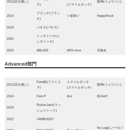
2011(区分無し)
龍神(リュウジン)
マ)
(スマイルダッチ)
ブランチ(ブラン
2014
☆皆跳☆
HappyRock
チ)
2018
パキラ(パキラ)
トンデミーヤ(ト
2022
ンデミーヤ)
2023
ABLAZE
ARS nova
天鈿女
Advanced部門
Year
1st
2nd
3rd
Fami狛(ファミコ
スマイルダッチ
2011(区分無し)
龍神(リュウジン)
マ)
(スマイルダッチ)
2014
Fine-P
Ace
狛Join!!
Rush∞Jack(ラッ
2018
シュジャック)
2022
JAMBUDDY
No Logic(ノーロジ