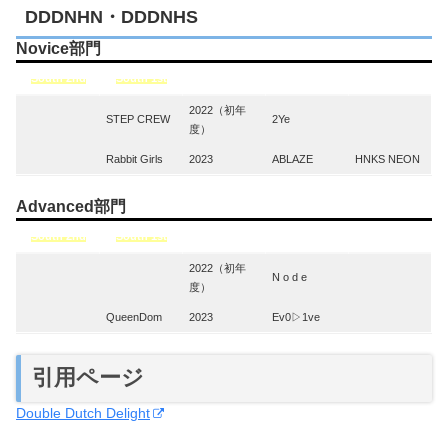
DDDNHN・DDDNHS
Novice部門
South 2nd
South 1st
Year
North 1st
North 2nd
2022（初年
STEP CREW
2Ye
度）
Rabbit Girls
2023
ABLAZE
HNKS NEON
Advanced部門
South 2nd
South 1st
Year
North
1st
North 2nd
2022（初年
N o d e
度）
QueenDom
2023
Ev0▷1ve
引用ページ
Double Dutch Delight