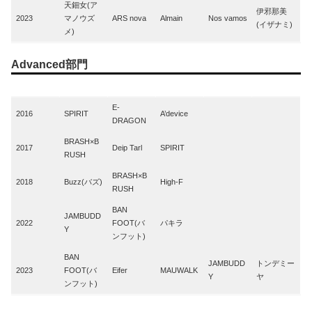
天鈿女(ア
伊邪那美
2023
マノウズ
ARS nova
Almain
Nos vamos
(イザナミ)
メ)
Advanced部門
Year
1st
2nd
3rd
4th
5th
E-
2016
SPIRIT
A’device
DRAGON
BRASH×B
2017
Deip Tarl
SPIRIT
RUSH
BRASH×B
2018
Buzz(バズ)
High-F
RUSH
BAN
JAMBUDD
2022
FOOT(バ
パキラ
Y
ンフット)
BAN
JAMBUDD
トンデミー
2023
FOOT(バ
Eifer
MAUWALK
Y
ヤ
ンフット)