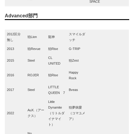
SPACE
Advanced部門
Year
1st
2nd
3rd
4th
5th
2012区分
スマイルダ
狛Lion
龍神
無し
ッチ
2013
狛Revue
狛Rise
G-TRIP
CL
2015
Steel
狛Zest
UNITED
Happy
2016
ROJER
狛Rise
Rock
LITTLE
2017
Steel
Bveas
QUEEN 7
Little
Dynamite
狛夢病愛
AuX.（アー
2022
（リトルダ
（コマユメ
クス）
イナマイ
ア）
ト）
No