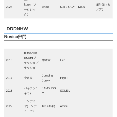
Logic（ノ
星叶愛（セ
2023
Anela
U.R JIGGY
N006
ーロジッ
ノア）
ク）
DDDNHW
Novice部門
Year
1st
2nd
3rd
4th
5th
BRASHxB
RUSH(ブ
2016
中道家
luce
ラッシュブ
ラッシュ)
Jumping
2017
中道家
High-F
Junky
パキラ(パ
JAMBUDD
2018
SOLEIL
キラ)
Y
トンデミー
2022
ヤ(トンデ
KIKI(キキ)
Amitie
ミーヤ)