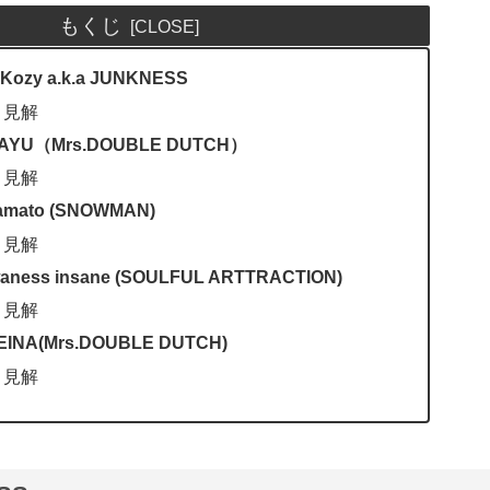
もくじ
y a.k.a JUNKNESS
と見解
U（Mrs.DOUBLE DUTCH）
と見解
ato (SNOWMAN)
と見解
ss insane (SOULFUL ARTTRACTION)
と見解
A(Mrs.DOUBLE DUTCH)
と見解