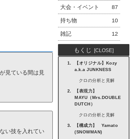
大会・イベント
87
持ち物
10
雑記
12
もくじ
【オリジナル】Kozy
a.k.a JUNKNESS
が見ている間は見
クロの分析と見解
【表現力】
MAYU（Mrs.DOUBLE
DUTCH）
クロの分析と見解
【構成力】 Yamato
ない技を入れてい
(SNOWMAN)